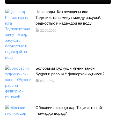
Цена воды. Как женщины юга
Таджикистана живут между засухой,
бедностью и надеждой на воду
22.06.2026
Болоравии худкушӣ миёни занон:
бӯҳрони равонӣ ё фишорҳои иҷтимоӣ?
05.03.2026
Обшавии пиряхҳо дар Тоҷикистон чӣ
паёмадҳо дорад?