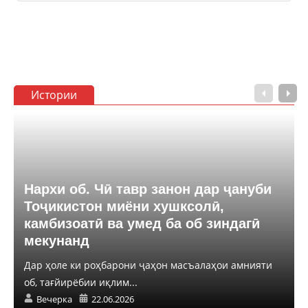
Истории
Нархи об. Чӣ тавр занон дар ҷануби
Тоҷикистон миёни хушксолӣ,
камбизоатӣ ва умед ба об зиндагӣ
мекунанд
Дар ҳоле ки роҳбарони ҷаҳон масъалаҳои амнияти
об, тағйирёбии иқлим...
Вечерка
22.06.2026