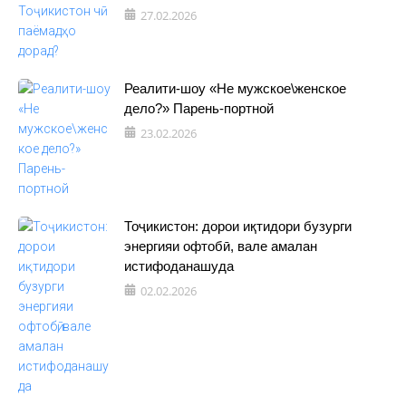
27.02.2026
Реалити-шоу «Не мужское\женское
дело?» Парень-портной
23.02.2026
Тоҷикистон: дорои иқтидори бузурги
энергияи офтобӣ, вале амалан
истифоданашуда
02.02.2026