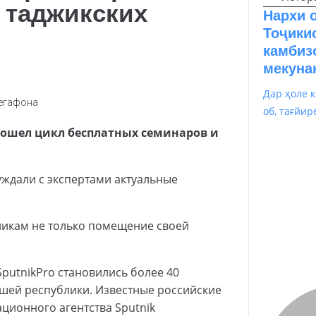
 таджикских
Нархи о
Тоҷики
камбиз
мекуна
Дар ҳоле 
об, тағйир
ошел цикл бесплатных семинаров и
уждали с экспертами актуальные
икам не только помещение своей
putnikPro становились более 40
шей республики. Известные российские
ционного агентства Sputnik