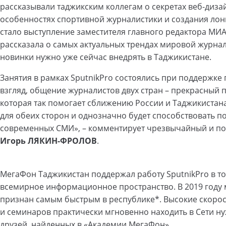
рассказывали таджикским коллегам о секретах веб-диз
особенностях спортивной журналистики и создания лон
стало выступление заместителя главного редактора МИА
рассказала о самых актуальных трендах мировой журнал
новинки нужно уже сейчас внедрять в Таджикистане.
Занятия в рамках SputnikPro состоялись при поддержке
взгляд, общение журналистов двух стран – прекрасный
которая так помогает сближению России и Таджикистан
для обеих сторон и однозначно будет способствовать
современных СМИ», – комментирует чрезвычайный и по
Игорь ЛЯКИН-ФРОЛОВ
.
МегаФон Таджикистан поддержал работу SputnikPro в т
всемирное информационное пространство. В 2019 году
признан самым быстрым в республике*. Высокие скорос
и семинаров практически мгновенно находить в Сети ну
друзей, найденных в «Академии МегаФон».