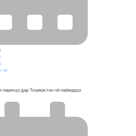
6
 пиряхҳо дар Тоҷикистон чӣ паёмадҳо