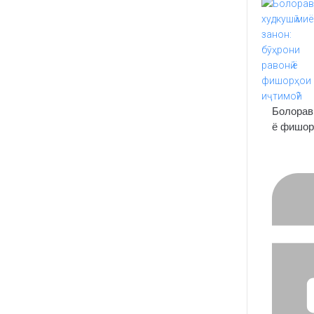
Болорав
ё фишор