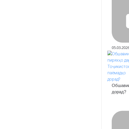
05.03.202
Обшавии
дорад?