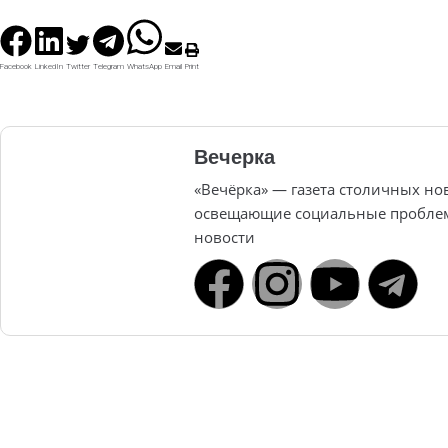
Facebook
LinkedIn
Twitter
Telegram
WhatsApp
Email
Print
Вечерка
«Вечёрка» — газета столичных но
освещающие социальные проблем
новости