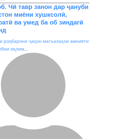
б. Чӣ тавр занон дар ҷануби
стон миёни хушксолӣ,
оатӣ ва умед ба об зиндагӣ
нд
ки роҳбарони ҷаҳон масъалаҳои амнияти
ёбии иқлим...