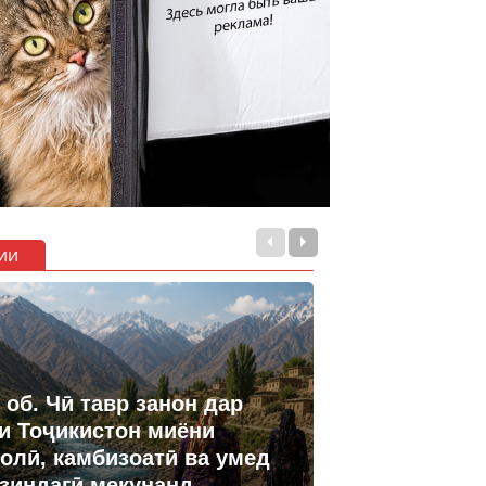
ии
 об. Чӣ тавр занон дар
и Тоҷикистон миёни
олӣ, камбизоатӣ ва умед
 зиндагӣ мекунанд