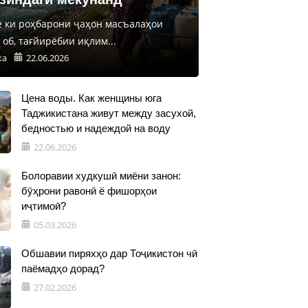
е ки роҳбарони ҷаҳон масъалаҳои
об, тағйирёбии иқлим...
ка
22.06.2026
Цена воды. Как женщины юга
Таджикистана живут между засухой,
бедностью и надеждой на воду
22.06.2026
Болоравии худкушӣ миёни занон:
бӯҳрони равонӣ ё фишорҳои
иҷтимоӣ?
05.03.2026
Обшавии пиряхҳо дар Тоҷикистон чӣ
паёмадҳо дорад?
27.02.2026