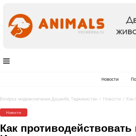
Новости
По
Вечёрка: медиакомпания Душанбе, Таджикистан
/
Новости
/
Как 
Новости
Как противодействовать