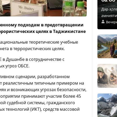
Дар ҳол
амнияти 
Вечер
венному подходам в предотвращении
ррористических целях в Таджикистане
 национальные теоретические учебные
ета в террористических целях.
в Душанбе в сотрудничестве с
х угроз ОБСЕ.
тивном сценарии, разработанном
ит реалистичным типичным примером на
иях и возникающих угрозах безопасности,
оприятии принимают участие более 45
ой судебной системы, гражданского
 технологий (ИКТ), средств массовой