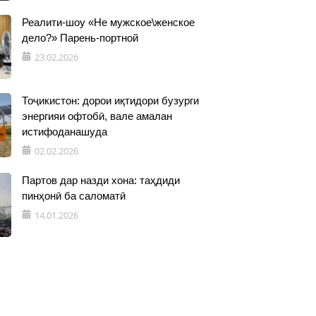
Реалити-шоу «Не мужское\женское
дело?» Парень-портной
23.02.2026
Тоҷикистон: дорои иқтидори бузурги
энергияи офтобӣ, вале амалан
истифоданашуда
02.02.2026
Партов дар назди хона: таҳдиди
пинҳонӣ ба саломатӣ
14.01.2026