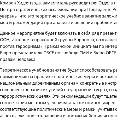
Комрон Хидоятзода, заместитель руководителя Отдела 
Центра стратегических исследований при Президенте Р
уверены, что это теоретическое учебное занятие заложи
мер и рекомендаций при анализе и решении проблемы»
Данное мероприятие будет включать в себя ряд презен
ООН, Интернет-справочной группы Европола, возглав
против терроризма», Гражданской инициативы по интерн
Бюро представителя ОБСЕ по свободе СМИ и Бюро ОБСЕ
правам человека.
Теоретическое учебное занятие будет способствовать 
применимые на практике политические меры и рекомен
национальным директивным органам конкретные инстр
совершенствования их усилий по устранению угроз, со
террористических целях. Эти рекомендации будут тщат
соответствия местным условиям, а также помогут дире
соответствующие политические меры и рамки, учитыва
аспекты, для предотвращения и противодействия испол