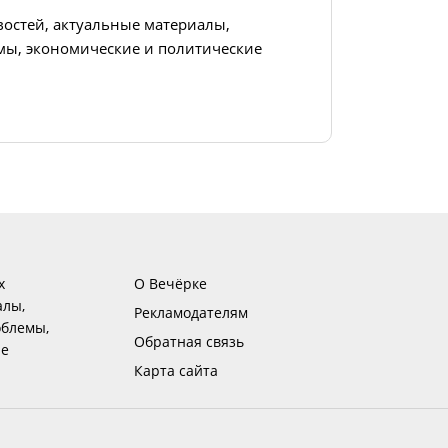
востей, актуальные материалы,
ы, экономические и политические
х
О Вечёрке
алы,
Рекламодателям
блемы,
Обратная связь
ие
Карта сайта