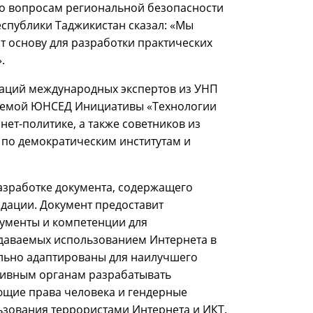
по вопросам региональной безопасности
еспублики Таджикистан сказал: «Мы
т основу для разработки практических
.
таций международных экспертов из УНП
ляемой ЮНСЕД Инициативы «Технологии
ет-политике, а также советников из
 по демократическим институтам и
разработке документа, содержащего
дации. Документ предоставит
ументы и компетенции для
здаваемых использованием Интернета в
ельно адаптированы для наилучшего
ктивным органам разрабатывать
ющие права человека и гендерные
ьзования террористами Интернета и ИКТ.