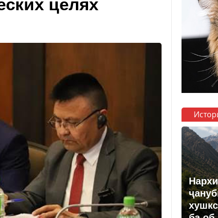
еских целях
Истор
Нархи
ҷануб
хушкс
ба об