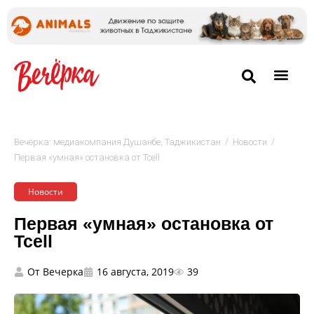
/
/
Вечёрка: медиакомпания Душанбе, Таджикистан
Новости
Первая «умная» остановка от Tcell
Новости
Первая «умная» остановка от
Tcell
От
Вечерка
16 августа, 2019
39