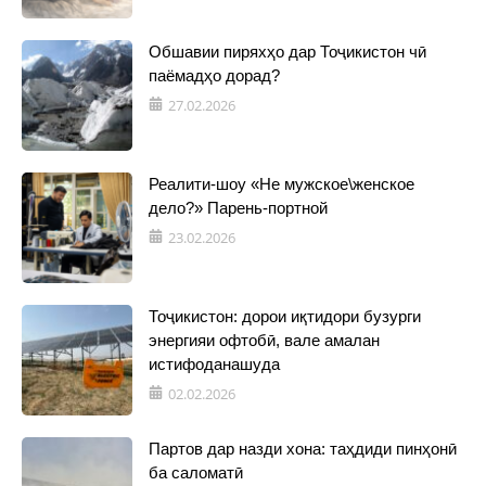
Обшавии пиряхҳо дар Тоҷикистон чӣ
паёмадҳо дорад?
27.02.2026
Реалити-шоу «Не мужское\женское
дело?» Парень-портной
23.02.2026
Тоҷикистон: дорои иқтидори бузурги
энергияи офтобӣ, вале амалан
истифоданашуда
02.02.2026
Партов дар назди хона: таҳдиди пинҳонӣ
ба саломатӣ