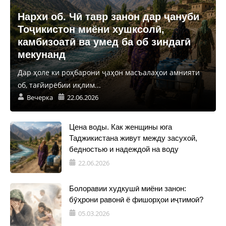
Нархи об. Чӣ тавр занон дар ҷануби
Тоҷикистон миёни хушксолӣ,
камбизоатӣ ва умед ба об зиндагӣ
мекунанд
Дар ҳоле ки роҳбарони ҷаҳон масъалаҳои амнияти
об, тағйирёбии иқлим...
Вечерка
22.06.2026
Цена воды. Как женщины юга
Таджикистана живут между засухой,
бедностью и надеждой на воду
22.06.2026
Болоравии худкушӣ миёни занон:
бӯҳрони равонӣ ё фишорҳои иҷтимоӣ?
05.03.2026