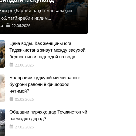
е ки роҳбарони ҷаҳон масъалаҳои
об, тағйирёбии иқлим...
ка
22.06.2026
Цена воды. Как женщины юга
Таджикистана живут между засухой,
бедностью и надеждой на воду
22.06.2026
Болоравии худкушӣ миёни занон:
бӯҳрони равонӣ ё фишорҳои
иҷтимоӣ?
05.03.2026
Обшавии пиряхҳо дар Тоҷикистон чӣ
паёмадҳо дорад?
27.02.2026