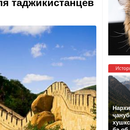
ля таджикистанцев
Истор
Нархи
ҷануб
хушкс
ба об