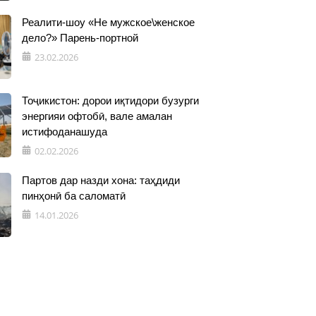
Реалити-шоу «Не мужское\женское
дело?» Парень-портной
23.02.2026
Тоҷикистон: дорои иқтидори бузурги
энергияи офтобӣ, вале амалан
истифоданашуда
02.02.2026
Партов дар назди хона: таҳдиди
пинҳонӣ ба саломатӣ
14.01.2026