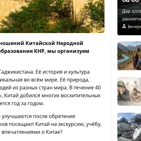
Дар ҳол
амнияти 
Вечер
отношений Китайской Народной
 образования КНР, мы организуем
аджикистана. Её история и культура
никальная во всём мире. Её природа,
юдей из разных стран мира. В течение 40
», Китай добился многих восхитительных
тся год за годом.
 улучшаются после обретения
ов посещают Китай на экскурсию, учёбу,
и впечатлениями о Китае?