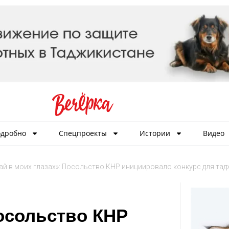
дробно
Спецпроекты
Истории
Видео
ай в моих глазах»: Посольство КНР инициировало конкурс для та
Посольство КНР