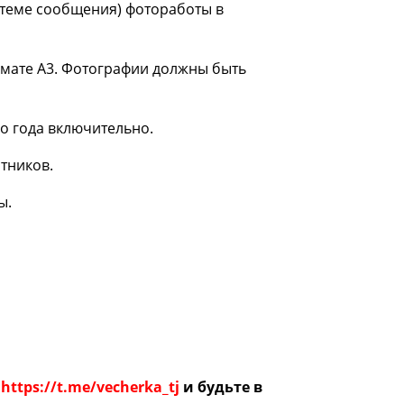
теме сообщения) фотоработы в
рмате А3. Фотографии должны быть
го года включительно.
тников.
ы.
е
https://t.me/vecherka_tj
и будьте в