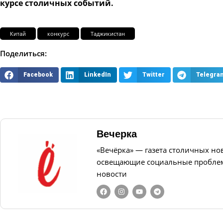
курсе столичных событий.
Китай
конкурс
Таджикистан
Поделиться:
Facebook
LinkedIn
Twitter
Telegra
Вечерка
«Вечёрка» — газета столичных но
освещающие социальные проблем
новости