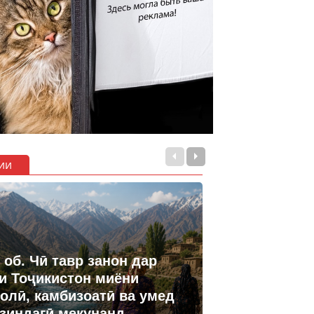
ии
 об. Чӣ тавр занон дар
и Тоҷикистон миёни
олӣ, камбизоатӣ ва умед
 зиндагӣ мекунанд