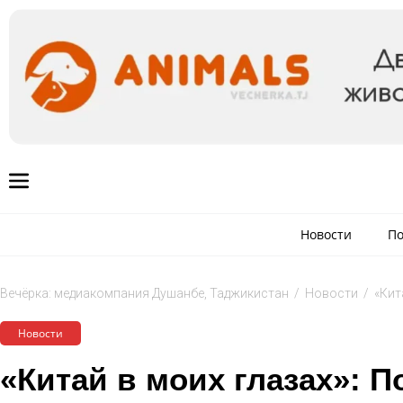
Новости
По
Вечёрка: медиакомпания Душанбе, Таджикистан
/
Новости
/
«Кит
Новости
«Китай в моих глазах»: 