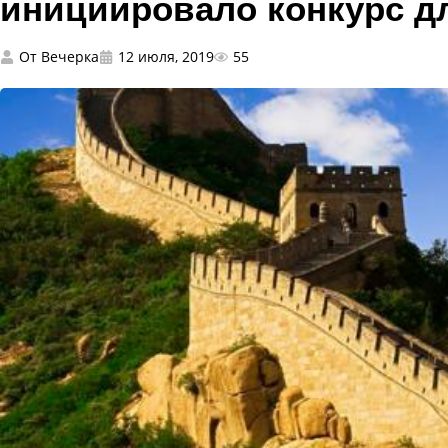
инициировало конкурс д
От
Вечерка
12 июля, 2019
55