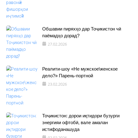
Обшавии пиряхҳо дар Тоҷикистон чӣ
паёмадҳо дорад?
27.02.2026
Реалити-шоу «Не мужское\женское
дело?» Парень-портной
23.02.2026
Тоҷикистон: дорои иқтидори бузурги
энергияи офтобӣ, вале амалан
истифоданашуда
02.02.2026