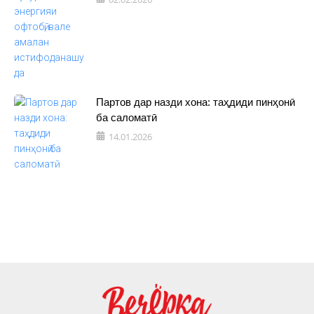
Партов дар назди хона: таҳдиди пинҳонӣ
ба саломатӣ
14.01.2026