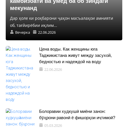
камбизоатӣ ва умед ба об зиндагӣ
мекунанд
Дар ҳоле ки роҳбарони ҷаҳон масъалаҳои амнияти
об, тағйирёбии иқлим...
Вечерка
22.06.2026
Цена воды. Как женщины юга
Таджикистана живут между засухой,
бедностью и надеждой на воду
22.06.2026
Болоравии худкушӣ миёни занон:
бӯҳрони равонӣ ё фишорҳои иҷтимоӣ?
05.03.2026