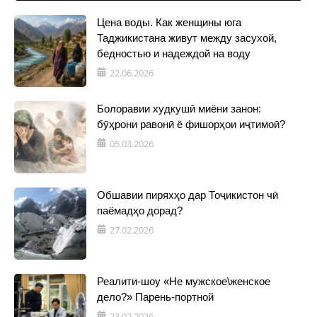
Цена воды. Как женщины юга
Таджикистана живут между засухой,
бедностью и надеждой на воду
22.06.2026
Болоравии худкушӣ миёни занон:
бӯҳрони равонӣ ё фишорҳои иҷтимоӣ?
05.03.2026
Обшавии пиряхҳо дар Тоҷикистон чӣ
паёмадҳо дорад?
27.02.2026
Реалити-шоу «Не мужское\женское
дело?» Парень-портной
23.02.2026