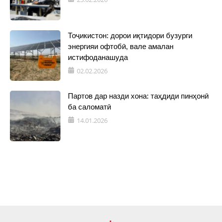
Тоҷикистон: дорои иқтидори бузурги
энергияи офтобӣ, вале амалан
истифоданашуда
02.02.2026
Партов дар назди хона: таҳдиди пинҳонӣ
ба саломатӣ
14.01.2026