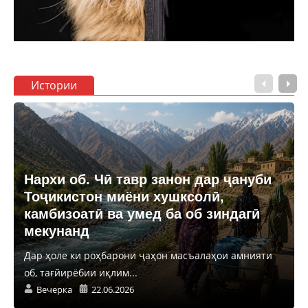
Истории
Нархи об. Чӣ тавр занон дар ҷануби
Тоҷикистон миёни хушксолӣ,
камбизоатӣ ва умед ба об зиндагӣ
мекунанд
Дар ҳоле ки роҳбарони ҷаҳон масъалаҳои амнияти
об, тағйирёбии иқлим...
Вечерка
22.06.2026