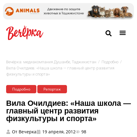
/
/
Вечёрка: медиакомпания Душанбе, Таджикистан
Подробно
Вила Очилдиев: «Наша школа — главный центр развития
физкультуры и спорта»
Подробно
Репортаж
Вила Очилдиев: «Наша школа —
главный центр развития
физкультуры и спорта»
От
Вечерка
19 апреля, 2012
98