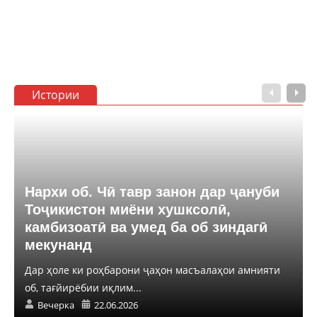
Истории
Нархи об. Чӣ тавр занон дар ҷануби
Тоҷикистон миёни хушксолӣ,
камбизоатӣ ва умед ба об зиндагӣ
мекунанд
Дар ҳоле ки роҳбарони ҷаҳон масъалаҳои амнияти
об, тағйирёбии иқлим...
Вечерка
22.06.2026