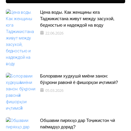
Цена воды. Как женщины юга
Таджикистана живут между засухой,
бедностью и надеждой на воду
22.06.2026
Болоравии худкушӣ миёни занон:
бӯҳрони равонӣ ё фишорҳои иҷтимоӣ?
05.03.2026
Обшавии пиряхҳо дар Тоҷикистон чӣ
паёмадҳо дорад?