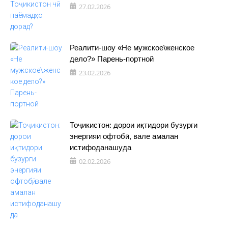
27.02.2026
Реалити-шоу «Не мужское\женское
дело?» Парень-портной
23.02.2026
Тоҷикистон: дорои иқтидори бузурги
энергияи офтобӣ, вале амалан
истифоданашуда
02.02.2026