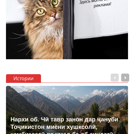
Истории
Нархи об. Чӣ тавр занон дар ҷануби
Тоҷикистон миёни хушксолӣ,