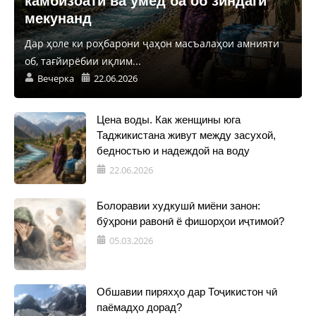
камбизоатӣ ва умед ба об зиндагӣ
мекунанд
Дар ҳоле ки роҳбарони ҷаҳон масъалаҳои амнияти
об, тағйирёбии иқлим...
Вечерка
22.06.2026
Цена воды. Как женщины юга
Таджикистана живут между засухой,
бедностью и надеждой на воду
22.06.2026
Болоравии худкушӣ миёни занон:
бӯҳрони равонӣ ё фишорҳои иҷтимоӣ?
05.03.2026
Обшавии пиряхҳо дар Тоҷикистон чӣ
паёмадҳо дорад?