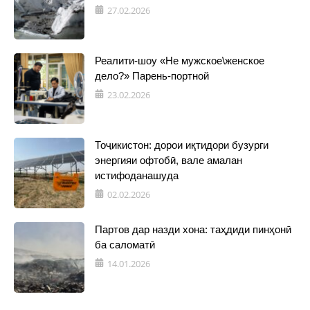
27.02.2026
Реалити-шоу «Не мужское\женское
дело?» Парень-портной
23.02.2026
Тоҷикистон: дорои иқтидори бузурги
энергияи офтобӣ, вале амалан
истифоданашуда
02.02.2026
Партов дар назди хона: таҳдиди пинҳонӣ
ба саломатӣ
14.01.2026