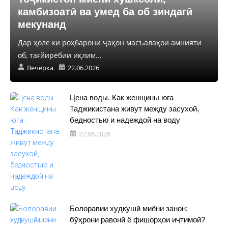
камбизоатӣ ва умед ба об зиндагӣ
мекунанд
Дар ҳоле ки роҳбарони ҷаҳон масъалаҳои амнияти
об, тағйирёбии иқлим...
Вечерка
22.06.2026
Цена воды. Как женщины юга
Таджикистана живут между засухой,
бедностью и надеждой на воду
22.06.2026
Болоравии худкушӣ миёни занон:
бӯҳрони равонӣ ё фишорҳои иҷтимоӣ?