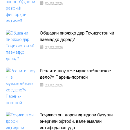
05.03.2026
Обшавии пиряхҳо дар Тоҷикистон чӣ
паёмадҳо дорад?
27.02.2026
Реалити-шоу «Не мужское\женское
дело?» Парень-портной
23.02.2026
Тоҷикистон: дорои иқтидори бузурги
энергияи офтобӣ, вале амалан
истифоданашуда