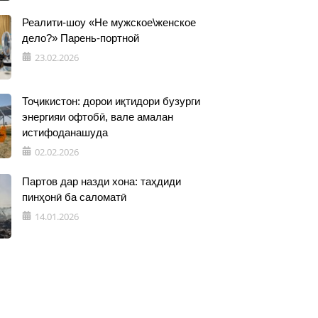
Реалити-шоу «Не мужское\женское
дело?» Парень-портной
23.02.2026
Тоҷикистон: дорои иқтидори бузурги
энергияи офтобӣ, вале амалан
истифоданашуда
02.02.2026
Партов дар назди хона: таҳдиди
пинҳонӣ ба саломатӣ
14.01.2026