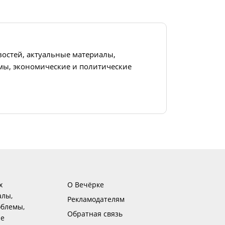
востей, актуальные материалы,
ы, экономические и политические
х
О Вечёрке
алы,
Рекламодателям
блемы,
Обратная связь
ие