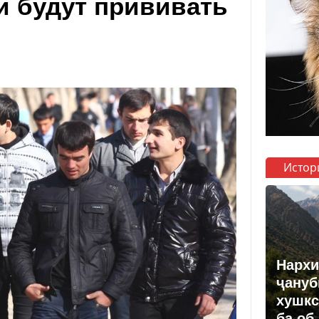
и будут прививать
Истор
Нархи
ҷануб
хушкс
ба об