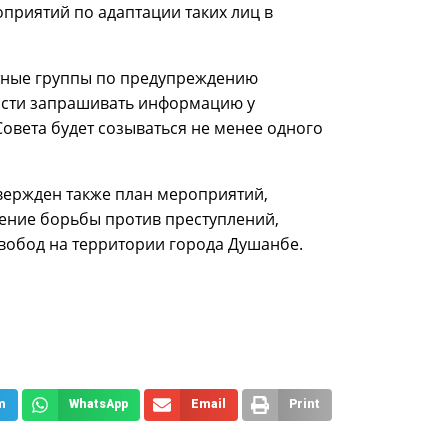
оприятий по адаптации таких лиц в
ртные группы по предупреждению
ости запрашивать информацию у
Совета будет созываться не менее одного
твержден также план мероприятий,
ение борьбы против преступлений,
свобод на территории города Душанбе.
m
WhatsApp
Email
Print