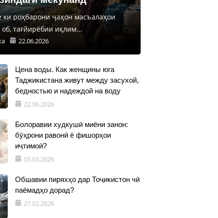
е ки роҳбарони ҷаҳон масъалаҳои
об, тағйирёбии иқлим...
ка
22.06.2026
Цена воды. Как женщины юга
Таджикистана живут между засухой,
бедностью и надеждой на воду
22.06.2026
Болоравии худкушӣ миёни занон:
бӯҳрони равонӣ ё фишорҳои
иҷтимоӣ?
05.03.2026
Обшавии пиряхҳо дар Тоҷикистон чӣ
паёмадҳо дорад?
27.02.2026