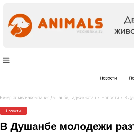
Новости
По
Вечёрка: медиакомпания Душанбе, Таджикистан
/
Новости
/
В Ду
Новости
В Душанбе молодежи раз