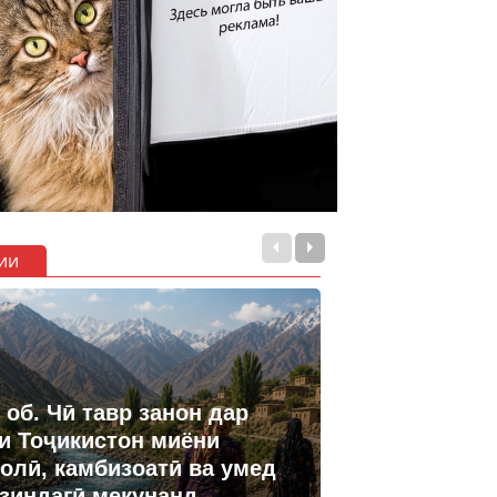
ии
 об. Чӣ тавр занон дар
и Тоҷикистон миёни
олӣ, камбизоатӣ ва умед
 зиндагӣ мекунанд