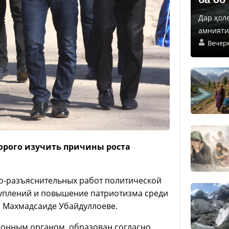
Дар ҳол
амнияти 
Вечер
торого изучить причины роста
-разъяснительных работ политической
туплений и повышение патриотизма среди
 Махмадсаиде Убайдуллоеве.
ионным органом, образован согласно