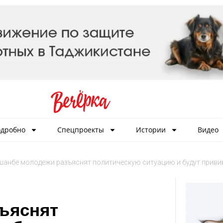
дробно
Спецпроекты
Истории
Видео
шанбе молодежи разъяснят политическую ситуацию и будут приви
ъяснят