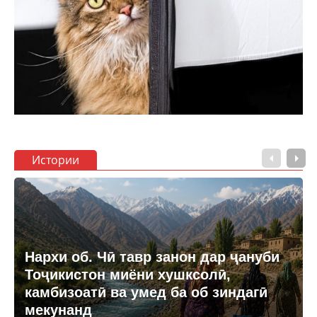
Истории
Нархи об. Чӣ тавр занон дар ҷануби
Тоҷикистон миёни хушксолӣ,
камбизоатӣ ва умед ба об зиндагӣ
мекунанд