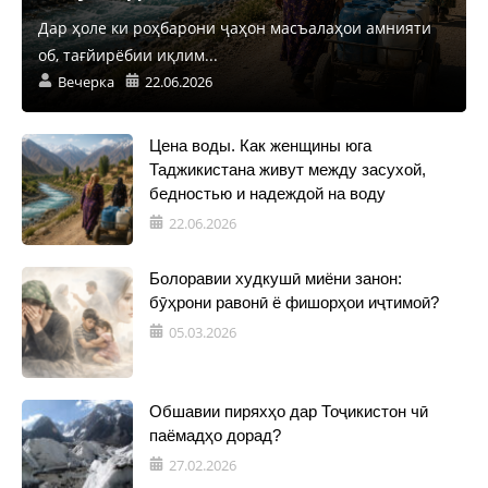
Дар ҳоле ки роҳбарони ҷаҳон масъалаҳои амнияти
об, тағйирёбии иқлим...
Вечерка
22.06.2026
Цена воды. Как женщины юга
Таджикистана живут между засухой,
бедностью и надеждой на воду
22.06.2026
Болоравии худкушӣ миёни занон:
бӯҳрони равонӣ ё фишорҳои иҷтимоӣ?
05.03.2026
Обшавии пиряхҳо дар Тоҷикистон чӣ
паёмадҳо дорад?
27.02.2026