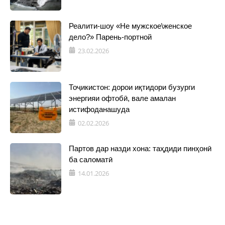
Реалити-шоу «Не мужское\женское
дело?» Парень-портной
23.02.2026
Тоҷикистон: дорои иқтидори бузурги
энергияи офтобӣ, вале амалан
истифоданашуда
02.02.2026
Партов дар назди хона: таҳдиди пинҳонӣ
ба саломатӣ
14.01.2026