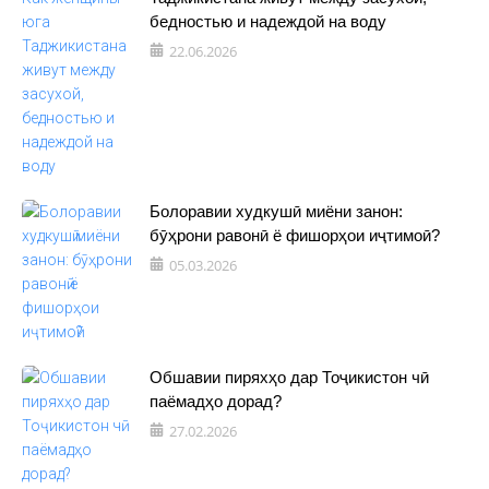
бедностью и надеждой на воду
22.06.2026
Болоравии худкушӣ миёни занон:
бӯҳрони равонӣ ё фишорҳои иҷтимоӣ?
05.03.2026
Обшавии пиряхҳо дар Тоҷикистон чӣ
паёмадҳо дорад?
27.02.2026