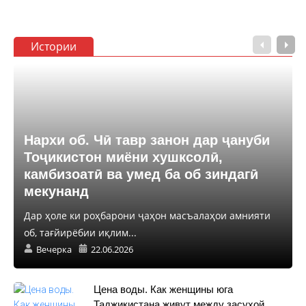
Истории
Нархи об. Чӣ тавр занон дар ҷануби
Тоҷикистон миёни хушксолӣ,
камбизоатӣ ва умед ба об зиндагӣ
мекунанд
Дар ҳоле ки роҳбарони ҷаҳон масъалаҳои амнияти
об, тағйирёбии иқлим...
Вечерка
22.06.2026
Цена воды. Как женщины юга
Таджикистана живут между засухой,