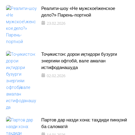
Реалити-шоу «Не мужское\женское
дело?» Парень-портной
23.02.2026
Тоҷикистон: дорои иқтидори бузурги
энергияи офтобӣ, вале амалан
истифоданашуда
02.02.2026
Партов дар назди хона: таҳдиди пинҳонӣ
ба саломатӣ
14.01.2026