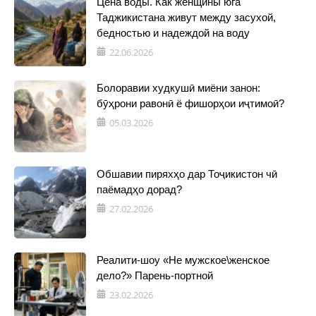
Цена воды. Как женщины юга
Таджикистана живут между засухой,
бедностью и надеждой на воду
22.06.2026
Болоравии худкушӣ миёни занон:
бӯҳрони равонӣ ё фишорҳои иҷтимоӣ?
05.03.2026
Обшавии пиряхҳо дар Тоҷикистон чӣ
паёмадҳо дорад?
27.02.2026
Реалити-шоу «Не мужское\женское
дело?» Парень-портной
23.02.2026