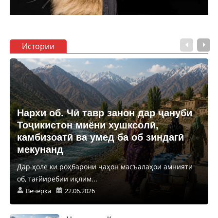
Истории
Нархи об. Чӣ тавр занон дар ҷануби
Тоҷикистон миёни хушксолӣ,
камбизоатӣ ва умед ба об зиндагӣ
мекунанд
Дар ҳоле ки роҳбарони ҷаҳон масъалаҳои амнияти
об, тағйирёбии иқлим...
Вечерка
22.06.2026