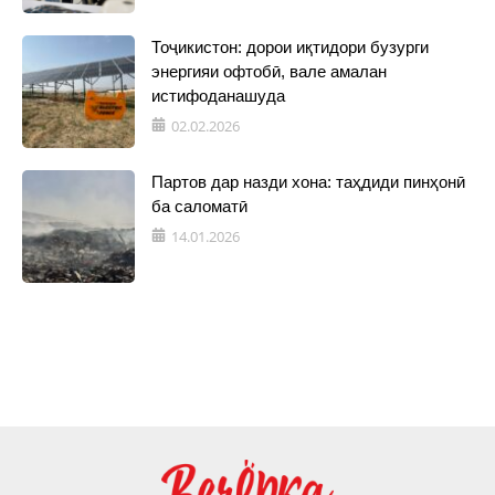
Тоҷикистон: дорои иқтидори бузурги
энергияи офтобӣ, вале амалан
истифоданашуда
02.02.2026
Партов дар назди хона: таҳдиди пинҳонӣ
ба саломатӣ
14.01.2026