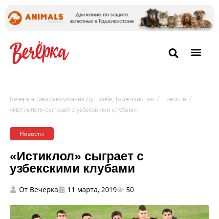
/
/
Вечёрка: медиакомпания Душанбе, Таджикистан
Новости
«Истиклол» сыграет с узбекскими клубами
Новости
«Истиклол» сыграет с
узбекскими клубами
От
Вечерка
11 марта, 2019
50