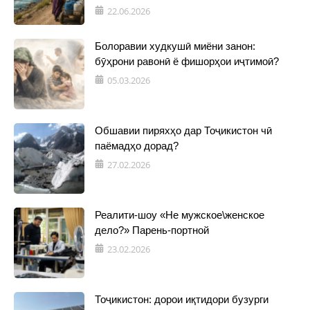
22.06.2026
Болоравии худкушӣ миёни занон:
бӯҳрони равонӣ ё фишорҳои иҷтимоӣ?
05.03.2026
Обшавии пиряхҳо дар Тоҷикистон чӣ
паёмадҳо дорад?
27.02.2026
Реалити-шоу «Не мужское\женское
дело?» Парень-портной
23.02.2026
Тоҷикистон: дорои иқтидори бузурги