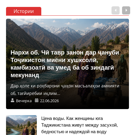
Истории
Нархи об. Чӣ тавр занон дар ҷануби
Тоҷикистон миёни хушксолӣ,
камбизоатӣ ва умед ба об зиндагӣ
мекунанд
Дар ҳоле ки роҳбарони ҷаҳон масъалаҳои амнияти
об, тағйирёбии иқлим...
Вечерка
22.06.2026
Цена воды. Как женщины юга
Таджикистана живут между засухой,
бедностью и надеждой на воду