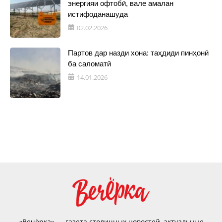
энергияи офтобӣ, вале амалан
истифоданашуда
02.02.2026
Партов дар назди хона: таҳдиди пинҳонӣ
ба саломатӣ
14.01.2026
«Вечёрка» — газета столичных новостей, актуальные