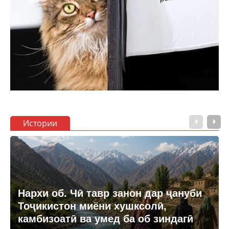
Истории
Нархи об. Чӣ тавр занон дар ҷануби
Тоҷикистон миёни хушксолӣ,
камбизоатӣ ва умед ба об зиндагӣ