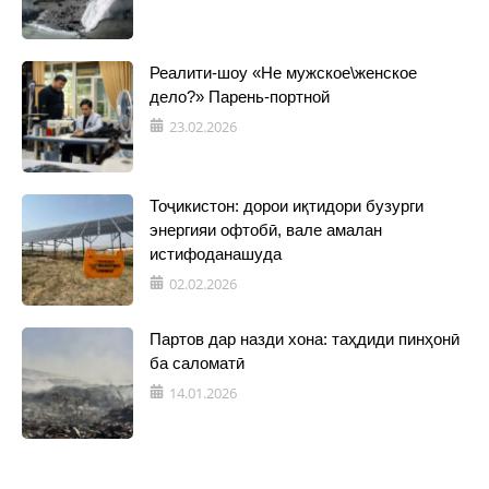
Реалити-шоу «Не мужское\женское
дело?» Парень-портной
23.02.2026
Тоҷикистон: дорои иқтидори бузурги
энергияи офтобӣ, вале амалан
истифоданашуда
02.02.2026
Партов дар назди хона: таҳдиди пинҳонӣ
ба саломатӣ
14.01.2026