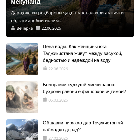
мекунанд
Дар ҳоле ки роҳбарони ҷаҳон масъалаҳои амнияти
об, тағйирёбии иқлим...
Вечерка
22.06.2026
Цена воды. Как женщины юга
Таджикистана живут между засухой,
бедностью и надеждой на воду
22.06.2026
Болоравии худкушӣ миёни занон:
бӯҳрони равонӣ ё фишорҳои иҷтимоӣ?
05.03.2026
Обшавии пиряхҳо дар Тоҷикистон чӣ
паёмадҳо дорад?
27.02.2026