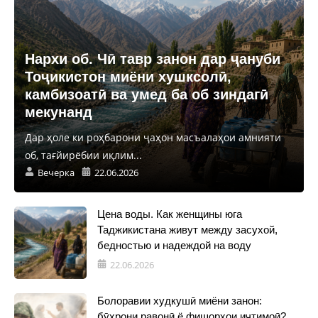
Нархи об. Чӣ тавр занон дар ҷануби
Тоҷикистон миёни хушксолӣ,
камбизоатӣ ва умед ба об зиндагӣ
мекунанд
Дар ҳоле ки роҳбарони ҷаҳон масъалаҳои амнияти
об, тағйирёбии иқлим...
Вечерка
22.06.2026
Цена воды. Как женщины юга
Таджикистана живут между засухой,
бедностью и надеждой на воду
22.06.2026
Болоравии худкушӣ миёни занон:
бӯҳрони равонӣ ё фишорҳои иҷтимоӣ?