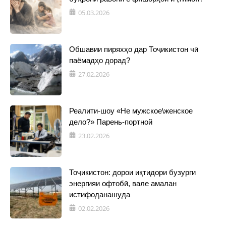
05.03.2026
Обшавии пиряхҳо дар Тоҷикистон чӣ
паёмадҳо дорад?
27.02.2026
Реалити-шоу «Не мужское\женское
дело?» Парень-портной
23.02.2026
Тоҷикистон: дорои иқтидори бузурги
энергияи офтобӣ, вале амалан
истифоданашуда
02.02.2026