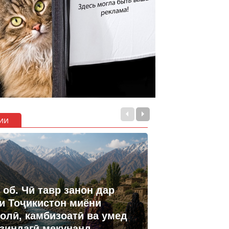
ии
 об. Чӣ тавр занон дар
и Тоҷикистон миёни
олӣ, камбизоатӣ ва умед
 зиндагӣ мекунанд