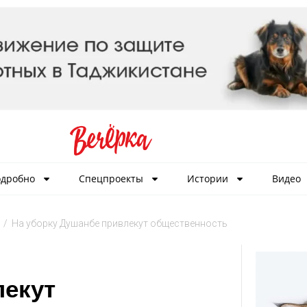
дробно
Спецпроекты
Истории
Видео
/
На уборку Душанбе привлекут общественность
лекут