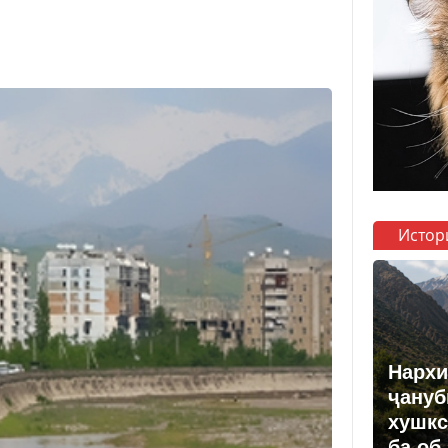
Истор
Нархи
ҷануб
хушкс
ба об