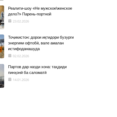
Реалити-шоу «Не мужское\женское
дело?» Парень-портной
23.02.2026
Тоҷикистон: дорои иқтидори бузурги
энергияи офтобӣ, вале амалан
истифоданашуда
02.02.2026
Партов дар назди хона: таҳдиди
пинҳонӣ ба саломатӣ
14.01.2026