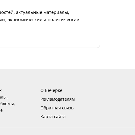
востей, актуальные материалы,
ы, экономические и политические
х
О Вечёрке
алы,
Рекламодателям
блемы,
Обратная связь
ие
Карта сайта