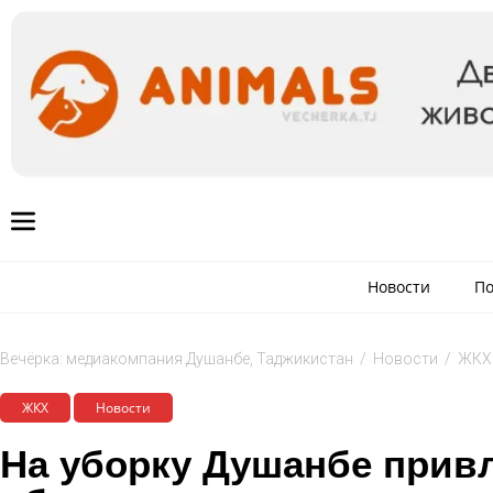
Новости
По
Вечёрка: медиакомпания Душанбе, Таджикистан
/
Новости
/
ЖКХ
ЖКХ
Новости
На уборку Душанбе прив