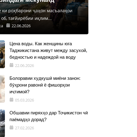
е ки роҳбарони ҷаҳон масъалаҳои
об, тағйирёбии иқлим...
ка
22.06.2026
Цена воды. Как женщины юга
Таджикистана живут между засухой,
бедностью и надеждой на воду
22.06.2026
Болоравии худкушӣ миёни занон:
бӯҳрони равонӣ ё фишорҳои
иҷтимоӣ?
05.03.2026
Обшавии пиряхҳо дар Тоҷикистон чӣ
паёмадҳо дорад?
27.02.2026