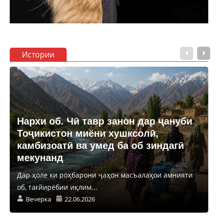
Истории
Нархи об. Чӣ тавр занон дар ҷануби
Тоҷикистон миёни хушксолӣ,
камбизоатӣ ва умед ба об зиндагӣ
мекунанд
Дар ҳоле ки роҳбарони ҷаҳон масъалаҳои амнияти
об, тағйирёбии иқлим...
Вечерка
22.06.2026