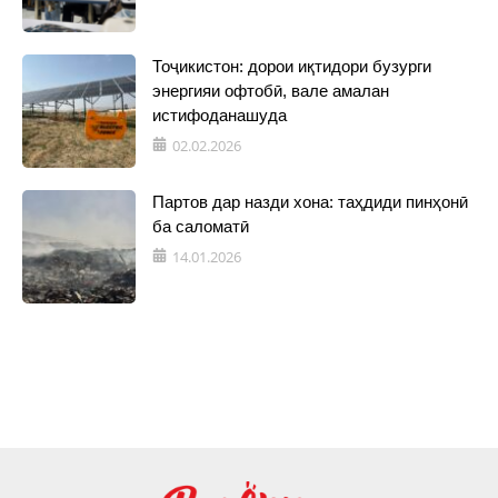
Тоҷикистон: дорои иқтидори бузурги
энергияи офтобӣ, вале амалан
истифоданашуда
02.02.2026
Партов дар назди хона: таҳдиди пинҳонӣ
ба саломатӣ
14.01.2026