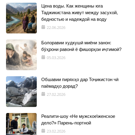
Цена воды. Как женщины юга
Таджикистана живут между засухой,
бедностью и надеждой на воду
22.06.2026
Болоравии худкушӣ миёни занон:
бӯҳрони равонӣ ё фишорҳои иҷтимоӣ?
05.03.2026
Обшавии пиряхҳо дар Тоҷикистон чӣ
паёмадҳо дорад?
27.02.2026
Реалити-шоу «Не мужское\женское
дело?» Парень-портной
23.02.2026