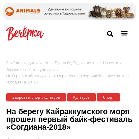
/
/
Вечёрка: медиакомпания Душанбе, Таджикистан
Новости
/
Здоровье, спорт, культура
На берегу Кайраккумского моря прошел первый байк-фестиваль
«Согдиана-2018»
Здоровье, спорт, культура
Культура
Спорт
На берегу Кайраккумского моря
прошел первый байк-фестиваль
«Согдиана-2018»