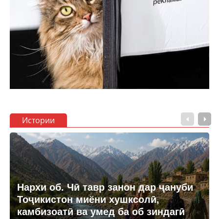
Истории
Нархи об. Чӣ тавр занон дар ҷануби
Тоҷикистон миёни хушксолӣ,
камбизоатӣ ва умед ба об зиндагӣ