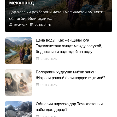
мекунанд
Дар ҳоле ки роҳбарони ҷаҳон масъалаҳои амнияти
об, тағйирёбии иқлим...
Вечерка
22.06.2026
Цена воды. Как женщины юга
Таджикистана живут между засухой,
бедностью и надеждой на воду
22.06.2026
Болоравии худкушӣ миёни занон:
бӯҳрони равонӣ ё фишорҳои иҷтимоӣ?
05.03.2026
Обшавии пиряхҳо дар Тоҷикистон чӣ
паёмадҳо дорад?
27.02.2026