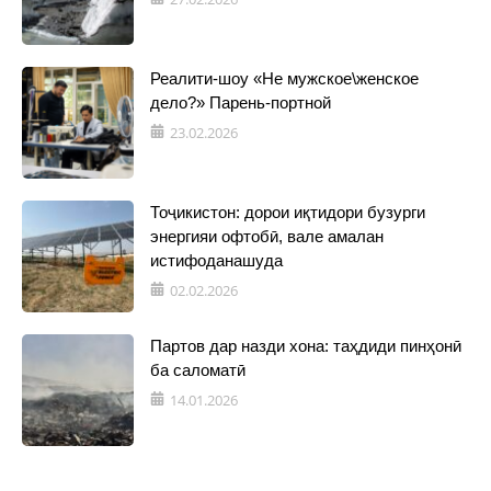
Реалити-шоу «Не мужское\женское
дело?» Парень-портной
23.02.2026
Тоҷикистон: дорои иқтидори бузурги
энергияи офтобӣ, вале амалан
истифоданашуда
02.02.2026
Партов дар назди хона: таҳдиди пинҳонӣ
ба саломатӣ
14.01.2026