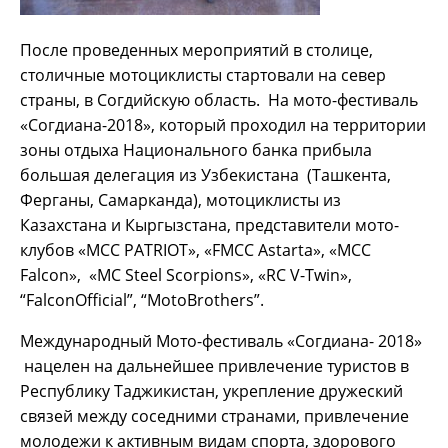
После проведенных мероприятий в столице,
столичные мотоциклисты стартовали на север
страны, в Согдийскую область. На мото-фестиваль
«Согдиана-2018», который проходил на территории
зоны отдыха Национального банка прибыла
большая делегация из Узбекистана (Ташкента,
Ферганы, Самарканда), мотоциклисты из
Казахстана и Кыргызстана, представители мото-
клубов «MCC PATRIOT», «FMCC Astarta», «MCC
Falcon», «MC Steel Scorpions», «RC V-Twin»,
“FalconOfficial”, “MotoBrothers”.
Международный Мото-фестиваль «Согдиана- 2018»
нацелен на дальнейшее привлечение туристов в
Республику Таджикистан, укрепление дружеский
связей между соседними странами, привлечение
молодежи к активным видам спорта, здорового