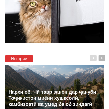
Истории
Нархи об. Чӣ тавр занон дар ҷануби
Тоҷикистон миёни хушксолӣ,
камбизоатӣ ва умед ба об зиндагӣ