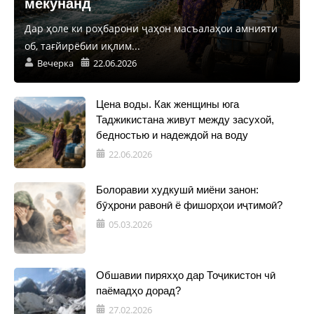
мекунанд
Дар ҳоле ки роҳбарони ҷаҳон масъалаҳои амнияти
об, тағйирёбии иқлим...
Вечерка
22.06.2026
Цена воды. Как женщины юга
Таджикистана живут между засухой,
бедностью и надеждой на воду
22.06.2026
Болоравии худкушӣ миёни занон:
бӯҳрони равонӣ ё фишорҳои иҷтимоӣ?
05.03.2026
Обшавии пиряхҳо дар Тоҷикистон чӣ
паёмадҳо дорад?
27.02.2026