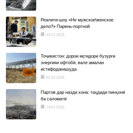
Реалити-шоу «Не мужское\женское
дело?» Парень-портной
23.02.2026
Тоҷикистон: дорои иқтидори бузурги
энергияи офтобӣ, вале амалан
истифоданашуда
02.02.2026
Партов дар назди хона: таҳдиди пинҳонӣ
ба саломатӣ
14.01.2026