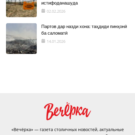
истифоданашуда
02.02.2026
Партов дар назди хона: таҳдиди пинҳонӣ
ба саломатӣ
14.01.2026
«Вечёрка» — газета столичных новостей, актуальные