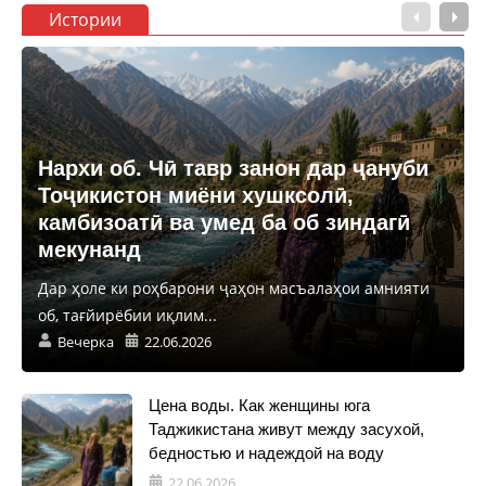
Истории
Нархи об. Чӣ тавр занон дар ҷануби
Тоҷикистон миёни хушксолӣ,
камбизоатӣ ва умед ба об зиндагӣ
мекунанд
Дар ҳоле ки роҳбарони ҷаҳон масъалаҳои амнияти
об, тағйирёбии иқлим...
Вечерка
22.06.2026
Цена воды. Как женщины юга
Таджикистана живут между засухой,
бедностью и надеждой на воду
22.06.2026