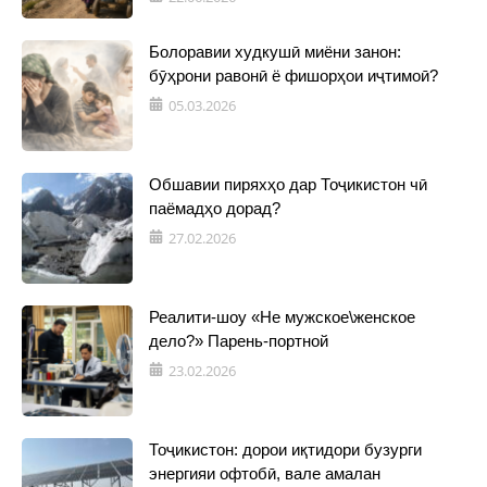
Болоравии худкушӣ миёни занон:
бӯҳрони равонӣ ё фишорҳои иҷтимоӣ?
05.03.2026
Обшавии пиряхҳо дар Тоҷикистон чӣ
паёмадҳо дорад?
27.02.2026
Реалити-шоу «Не мужское\женское
дело?» Парень-портной
23.02.2026
Тоҷикистон: дорои иқтидори бузурги
энергияи офтобӣ, вале амалан