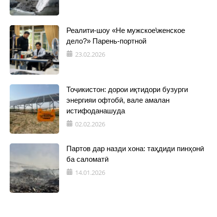
Реалити-шоу «Не мужское\женское
дело?» Парень-портной
23.02.2026
Тоҷикистон: дорои иқтидори бузурги
энергияи офтобӣ, вале амалан
истифоданашуда
02.02.2026
Партов дар назди хона: таҳдиди пинҳонӣ
ба саломатӣ
14.01.2026