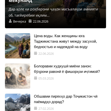
мекунанд
Дар ҳоле ки роҳбарони ҷаҳон масъалаҳои амнияти
об, тағйирёбии иқлим...
Вечерка
22.06.2026
Цена воды. Как женщины юга
Таджикистана живут между засухой,
бедностью и надеждой на воду
22.06.2026
Болоравии худкушӣ миёни занон:
бӯҳрони равонӣ ё фишорҳои иҷтимоӣ?
05.03.2026
Обшавии пиряхҳо дар Тоҷикистон чӣ
паёмадҳо дорад?
27.02.2026