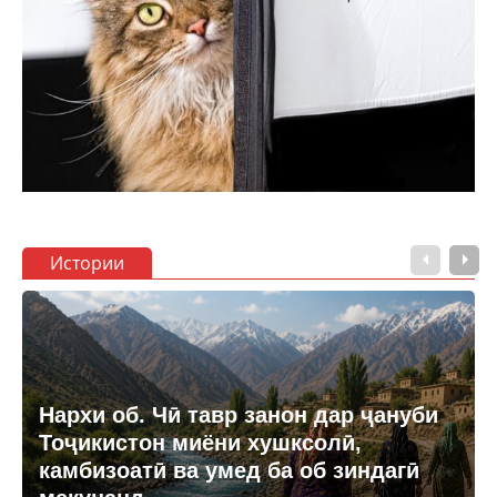
Истории
Нархи об. Чӣ тавр занон дар ҷануби
Тоҷикистон миёни хушксолӣ,
камбизоатӣ ва умед ба об зиндагӣ