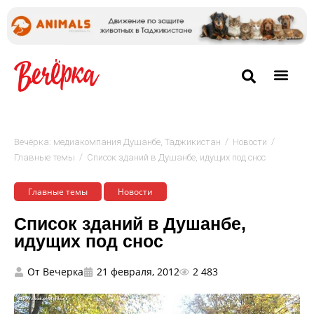
/
/
Вечёрка: медиакомпания Душанбе, Таджикистан
Новости
/
Главные темы
Список зданий в Душанбе, идущих под снос
Главные темы
Новости
Список зданий в Душанбе,
идущих под снос
От
Вечерка
21 февраля, 2012
2 483