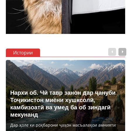
Истории
Нархи об. Чӣ тавр занон дар ҷануби
Тоҷикистон миёни хушксолӣ,
камбизоатӣ ва умед ба об зиндагӣ
мекунанд
Дар ҳоле ки роҳбарони ҷаҳон масъалаҳои амнияти