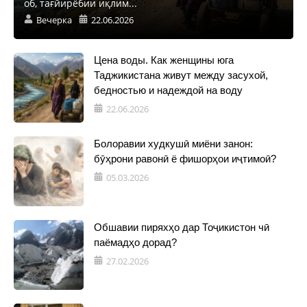
об, тағйирёбии иқлим...
Вечерка
22.06.2026
Цена воды. Как женщины юга
Таджикистана живут между засухой,
бедностью и надеждой на воду
22.06.2026
Болоравии худкушӣ миёни занон:
бӯҳрони равонӣ ё фишорҳои иҷтимоӣ?
05.03.2026
Обшавии пиряхҳо дар Тоҷикистон чӣ
паёмадҳо дорад?
27.02.2026