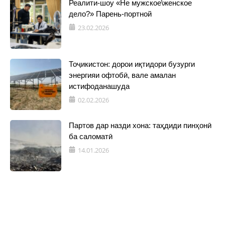
Реалити-шоу «Не мужское\женское
дело?» Парень-портной
23.02.2026
Тоҷикистон: дорои иқтидори бузурги
энергияи офтобӣ, вале амалан
истифоданашуда
02.02.2026
Партов дар назди хона: таҳдиди пинҳонӣ
ба саломатӣ
14.01.2026