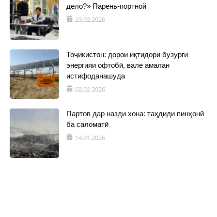
дело?» Парень-портной
23.02.2026
Тоҷикистон: дорои иқтидори бузурги
энергияи офтобӣ, вале амалан
истифоданашуда
02.02.2026
Партов дар назди хона: таҳдиди пинҳонӣ
ба саломатӣ
14.01.2026