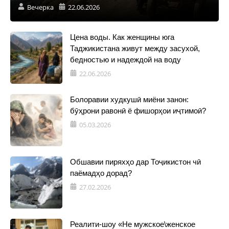
Вечерка
22.06.2026
Цена воды. Как женщины юга
Таджикистана живут между засухой,
бедностью и надеждой на воду
22.06.2026
Болоравии худкушӣ миёни занон:
бӯҳрони равонӣ ё фишорҳои иҷтимоӣ?
05.03.2026
Обшавии пиряхҳо дар Тоҷикистон чӣ
паёмадҳо дорад?
27.02.2026
Реалити-шоу «Не мужское\женское