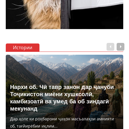
Истории
Нархи об. Чӣ тавр занон дар ҷануби
Тоҷикистон миёни хушксолӣ,
камбизоатӣ ва умед ба об зиндагӣ
мекунанд
Дар ҳоле ки роҳбарони ҷаҳон масъалаҳои амнияти
об, тағйирёбии иқлим...