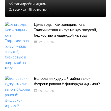
об, тағйирёбии иқлим...
Вечерка
22.06.2026
Цена воды. Как женщины юга
Таджикистана живут между засухой,
бедностью и надеждой на воду
22.06.2026
Болоравии худкушӣ миёни занон:
бӯҳрони равонӣ ё фишорҳои иҷтимоӣ?
05.03.2026