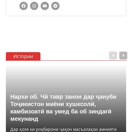
Истории
Нархи об. Чӣ тавр занон дар ҷануби
Тоҷикистон миёни хушксолӣ,
камбизоатӣ ва умед ба об зиндагӣ
мекунанд
Дар ҳоле ки роҳбарони ҷаҳон масъалаҳои амнияти