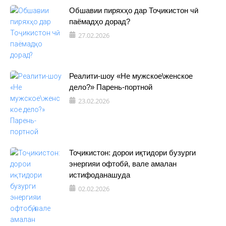
Обшавии пиряхҳо дар Тоҷикистон чӣ
паёмадҳо дорад?
27.02.2026
Реалити-шоу «Не мужское\женское
дело?» Парень-портной
23.02.2026
Тоҷикистон: дорои иқтидори бузурги
энергияи офтобӣ, вале амалан
истифоданашуда
02.02.2026