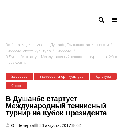
/
/
Вечёрка: медиакомпания Душанбе, Таджикистан
Новости
/
/
Здоровье, спорт, культура
Здоровье
В Душанбе стартует Международный теннисный турнир на Кубок
Президента
Здоровье
Здоровье, спорт, культура
Культура
Спорт
В Душанбе стартует
Международный теннисный
турнир на Кубок Президента
От
Вечерка
23 августа, 2017
62