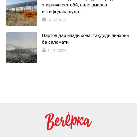
энергияи офтобӣ, вале амалан
истифоданашуда
02.02.2026
Партов дар назди хона: таҳдиди пинҳонӣ
ба саломатӣ
14.01.2026