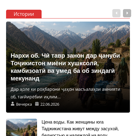
Истории
Нархи об. Чӣ тавр занон дар ҷануби
Тоҷикистон миёни хушксолӣ,
камбизоатӣ ва умед ба об зиндагӣ
мекунанд
Дар ҳоле ки роҳбарони ҷаҳон масъалаҳои амнияти
об, тағйирёбии иқлим...
Вечерка
22.06.2026
Цена воды. Как женщины юга
Таджикистана живут между засухой,
бедностью и надеждой на воду