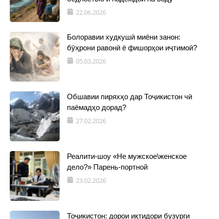
22.06.2026
Болоравии худкушӣ миёни занон:
бӯҳрони равонӣ ё фишорҳои иҷтимоӣ?
05.03.2026
Обшавии пиряхҳо дар Тоҷикистон чӣ
паёмадҳо дорад?
27.02.2026
Реалити-шоу «Не мужское\женское
дело?» Парень-портной
23.02.2026
Тоҷикистон: дорои иқтидори бузурги