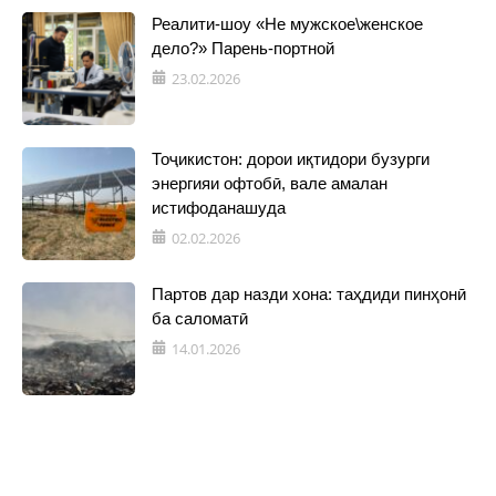
Реалити-шоу «Не мужское\женское
дело?» Парень-портной
23.02.2026
Тоҷикистон: дорои иқтидори бузурги
энергияи офтобӣ, вале амалан
истифоданашуда
02.02.2026
Партов дар назди хона: таҳдиди пинҳонӣ
ба саломатӣ
14.01.2026