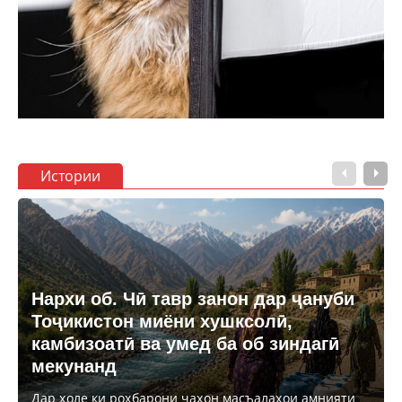
Истории
Нархи об. Чӣ тавр занон дар ҷануби
Тоҷикистон миёни хушксолӣ,
камбизоатӣ ва умед ба об зиндагӣ
мекунанд
Дар ҳоле ки роҳбарони ҷаҳон масъалаҳои амнияти