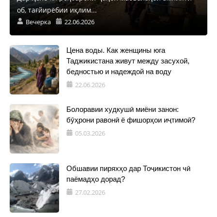
об, тағйирёбии иқлим...
Вечерка
22.06.2026
Цена воды. Как женщины юга
Таджикистана живут между засухой,
бедностью и надеждой на воду
22.06.2026
Болоравии худкушӣ миёни занон:
бӯҳрони равонӣ ё фишорҳои иҷтимоӣ?
05.03.2026
Обшавии пиряхҳо дар Тоҷикистон чӣ
паёмадҳо дорад?
27.02.2026