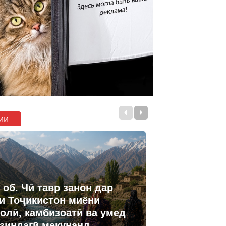
ии
 об. Чӣ тавр занон дар
и Тоҷикистон миёни
олӣ, камбизоатӣ ва умед
 зиндагӣ мекунанд