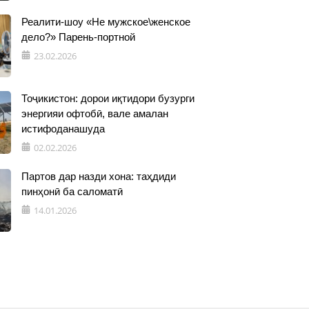
Реалити-шоу «Не мужское\женское
дело?» Парень-портной
23.02.2026
Тоҷикистон: дорои иқтидори бузурги
энергияи офтобӣ, вале амалан
истифоданашуда
02.02.2026
Партов дар назди хона: таҳдиди
пинҳонӣ ба саломатӣ
14.01.2026