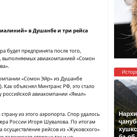
виалиний» в Душанбе и три рейса
ра будет предпринята после того,
ов, выполняемых авиакомпанией «Сомон
ва».
Истор
компании «Сомон Эйр» из Душанбе
). Как объяснял Минтранс РФ, это стало
ку российской авиакомпании «Ямал»
Нархи
страну из этого аэропорта. Спор удалось
ҷануб
ера России Игоря Шувалова. По итогам
хушкс
а осуществление рейсов из «Жуковского»
ба об
о таджикская сторона так и не