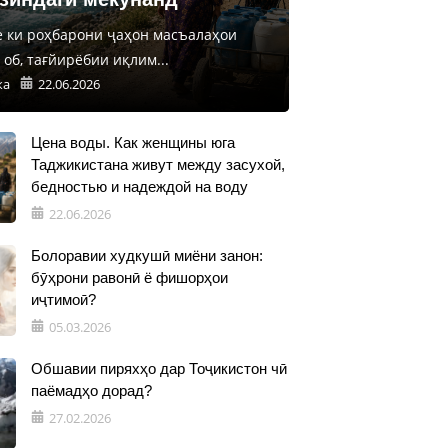
е ки роҳбарони ҷаҳон масъалаҳои
об, тағйирёбии иқлим...
ка
22.06.2026
Цена воды. Как женщины юга
Таджикистана живут между засухой,
бедностью и надеждой на воду
22.06.2026
Болоравии худкушӣ миёни занон:
бӯҳрони равонӣ ё фишорҳои
иҷтимоӣ?
05.03.2026
Обшавии пиряхҳо дар Тоҷикистон чӣ
паёмадҳо дорад?
27.02.2026