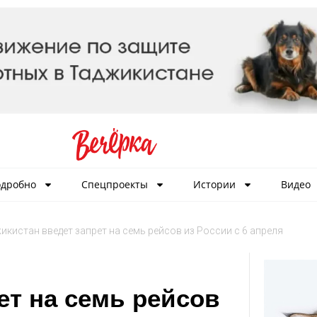
дробно
Спецпроекты
Истории
Видео
икистан введет запрет на семь рейсов из России с 6 апреля
ет на семь рейсов