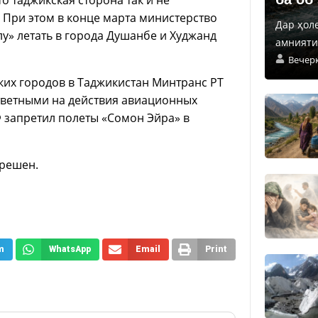
. При этом в конце марта министерство
Дар ҳол
у» летать в города Душанбе и Худжанд
амнияти 
Вечер
ких городов в Таджикистан Минтранс РТ
ответными на действия авиационных
Ф запретил полеты «Сомон Эйра» в
зрешен.
m
WhatsApp
Email
Print