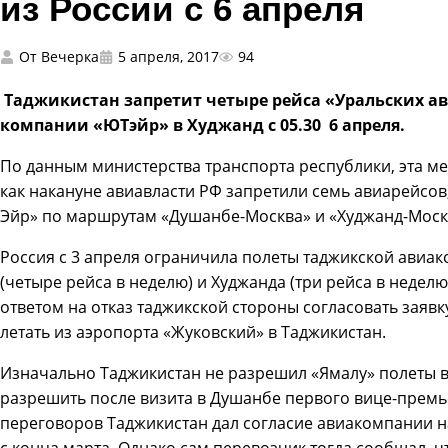
из России с 6 апреля
От
Вечерка
5 апреля, 2017
94
Таджикистан запретит четыре рейса «Уральских а
компании «ЮТэйр» в Худжанд с 05.30 6 апреля.
По данным министерства транспорта республики, эта ме
как накануне авиавласти РФ запретили семь авиарейс
Эйр» по маршрутам «Душанбе-Москва» и «Худжанд-Моск
Россия с 3 апреля ограничила полеты таджикской авиа
(четыре рейса в неделю) и Худжанда (три рейса в неделю
ответом на отказ таджикской стороны согласовать заяв
летать из аэропорта «Жуковский» в Таджикистан.
Изначально Таджикистан не разрешил «Ямалу» полеты в 
разрешить после визита в Душанбе первого вице-премь
переговоров Таджикистан дал согласие авиакомпании н
с конца марта. Однако сам перевозчик тогда сообщал, чт