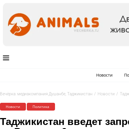
Новости
По
Вечёрка: медиакомпания Душанбе, Таджикистан
/
Новости
/
Тадж
Новости
Политика
Таджикистан введет запр