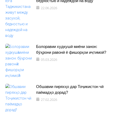
бедностью и надеждой на воду
22.06.2026
Болоравии худкушӣ миёни занон:
бӯҳрони равонӣ ё фишорҳои иҷтимоӣ?
05.03.2026
Обшавии пиряхҳо дар Тоҷикистон чӣ
паёмадҳо дорад?
27.02.2026