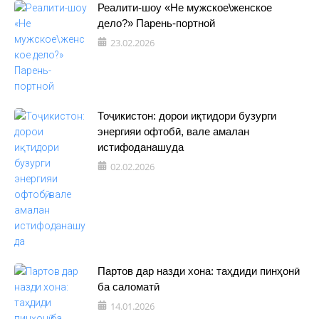
Реалити-шоу «Не мужское\женское
дело?» Парень-портной
23.02.2026
Тоҷикистон: дорои иқтидори бузурги
энергияи офтобӣ, вале амалан
истифоданашуда
02.02.2026
Партов дар назди хона: таҳдиди пинҳонӣ
ба саломатӣ
14.01.2026