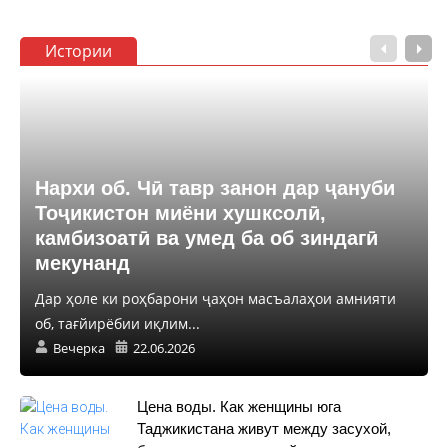
Истории
Нархи об. Чӣ тавр занон дар ҷануби
Тоҷикистон миёни хушксолӣ,
камбизоатӣ ва умед ба об зиндагӣ
мекунанд
Дар ҳоле ки роҳбарони ҷаҳон масъалаҳои амнияти
об, тағйирёбии иқлим...
Вечерка
22.06.2026
Цена воды. Как женщины юга
Таджикистана живут между засухой,