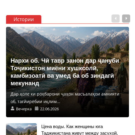
Истории
Нархи об. Чӣ тавр занон дар ҷануби
Тоҷикистон миёни хушксолӣ,
камбизоатӣ ва умед ба об зиндагӣ
мекунанд
Дар ҳоле ки роҳбарони ҷаҳон масъалаҳои амнияти
об, тағйирёбии иқлим...
Вечерка
22.06.2026
Цена воды. Как женщины юга
Таджикистана живут между засухой,