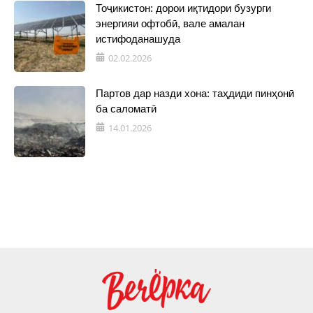
Тоҷикистон: дорои иқтидори бузурги
энергияи офтобӣ, вале амалан
истифоданашуда
02.02.2026
Партов дар назди хона: таҳдиди пинҳонӣ
ба саломатӣ
14.01.2026