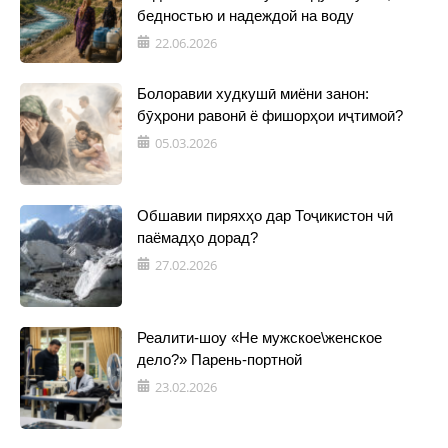
бедностью и надеждой на воду
22.06.2026
Болоравии худкушӣ миёни занон:
бӯҳрони равонӣ ё фишорҳои иҷтимоӣ?
05.03.2026
Обшавии пиряхҳо дар Тоҷикистон чӣ
паёмадҳо дорад?
27.02.2026
Реалити-шоу «Не мужское\женское
дело?» Парень-портной
23.02.2026