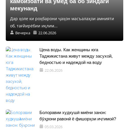
камбизоатӣ ва умед ба об зиндагӣ
мекунанд
Дар ҳоле ки роҳбарони ҷаҳон масъалаҳои амнияти
об, тағйирёбии иқлим...
Вечерка
22.06.2026
Цена воды. Как женщины юга
Таджикистана живут между засухой,
бедностью и надеждой на воду
22.06.2026
Болоравии худкушӣ миёни занон:
бӯҳрони равонӣ ё фишорҳои иҷтимоӣ?
05.03.2026