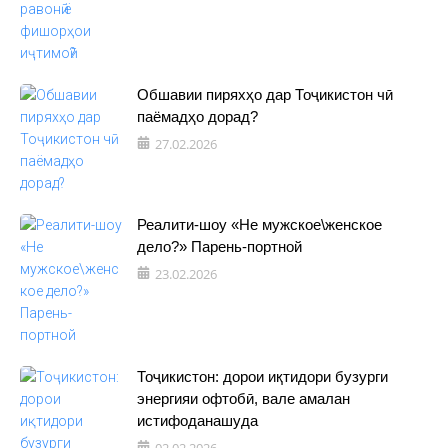
Обшавии пиряхҳо дар Тоҷикистон чӣ
паёмадҳо дорад?
27.02.2026
Реалити-шоу «Не мужское\женское
дело?» Парень-портной
23.02.2026
Тоҷикистон: дорои иқтидори бузурги
энергияи офтобӣ, вале амалан
истифоданашуда