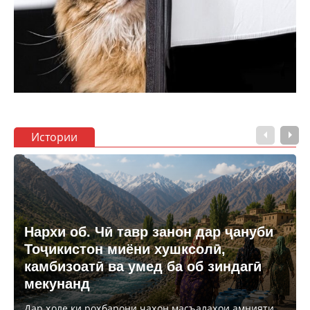
Истории
Нархи об. Чӣ тавр занон дар ҷануби
Тоҷикистон миёни хушксолӣ,
камбизоатӣ ва умед ба об зиндагӣ
мекунанд
Дар ҳоле ки роҳбарони ҷаҳон масъалаҳои амнияти