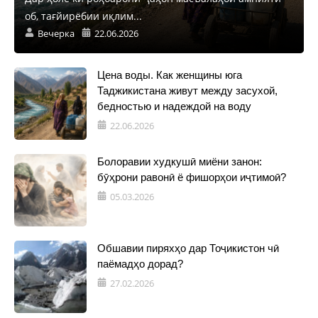
об, тағйирёбии иқлим...
Вечерка
22.06.2026
Цена воды. Как женщины юга
Таджикистана живут между засухой,
бедностью и надеждой на воду
22.06.2026
Болоравии худкушӣ миёни занон:
бӯҳрони равонӣ ё фишорҳои иҷтимоӣ?
05.03.2026
Обшавии пиряхҳо дар Тоҷикистон чӣ
паёмадҳо дорад?
27.02.2026