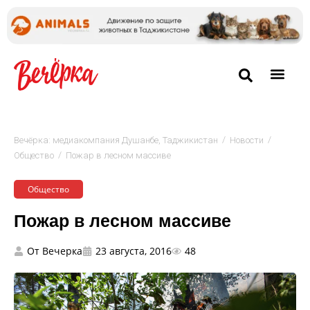
/
/
Вечёрка: медиакомпания Душанбе, Таджикистан
Новости
/
Общество
Пожар в лесном массиве
Общество
Пожар в лесном массиве
От
Вечерка
23 августа, 2016
48