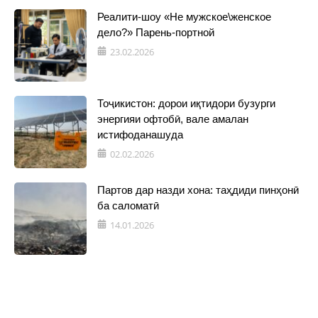
Реалити-шоу «Не мужское\женское
дело?» Парень-портной
23.02.2026
Тоҷикистон: дорои иқтидори бузурги
энергияи офтобӣ, вале амалан
истифоданашуда
02.02.2026
Партов дар назди хона: таҳдиди пинҳонӣ
ба саломатӣ
14.01.2026