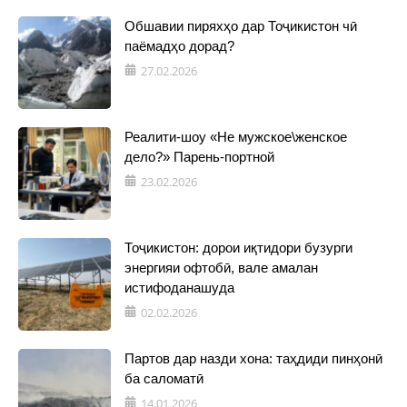
Обшавии пиряхҳо дар Тоҷикистон чӣ
паёмадҳо дорад?
27.02.2026
Реалити-шоу «Не мужское\женское
дело?» Парень-портной
23.02.2026
Тоҷикистон: дорои иқтидори бузурги
энергияи офтобӣ, вале амалан
истифоданашуда
02.02.2026
Партов дар назди хона: таҳдиди пинҳонӣ
ба саломатӣ
14.01.2026