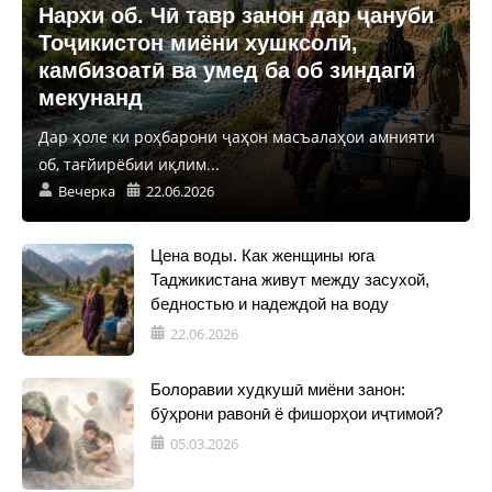
Нархи об. Чӣ тавр занон дар ҷануби
Тоҷикистон миёни хушксолӣ,
камбизоатӣ ва умед ба об зиндагӣ
мекунанд
Дар ҳоле ки роҳбарони ҷаҳон масъалаҳои амнияти
об, тағйирёбии иқлим...
Вечерка
22.06.2026
Цена воды. Как женщины юга
Таджикистана живут между засухой,
бедностью и надеждой на воду
22.06.2026
Болоравии худкушӣ миёни занон:
бӯҳрони равонӣ ё фишорҳои иҷтимоӣ?
05.03.2026