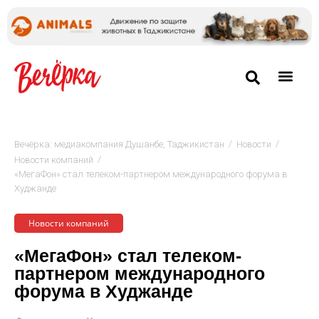
/
/
Вечёрка: медиакомпания Душанбе, Таджикистан
Новости
/
Новости компаний
«МегаФон» стал телеком-партнером международного форума в
Худжанде
Новости компаний
«МегаФон» стал телеком-
партнером международного
форума в Худжанде