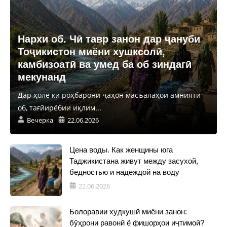
Нархи об. Чӣ тавр занон дар ҷануби
Тоҷикистон миёни хушксолӣ,
камбизоатӣ ва умед ба об зиндагӣ
мекунанд
Дар ҳоле ки роҳбарони ҷаҳон масъалаҳои амнияти
об, тағйирёбии иқлим...
Вечерка
22.06.2026
Цена воды. Как женщины юга
Таджикистана живут между засухой,
бедностью и надеждой на воду
22.06.2026
Болоравии худкушӣ миёни занон:
бӯҳрони равонӣ ё фишорҳои иҷтимоӣ?