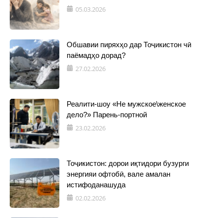
05.03.2026
Обшавии пиряхҳо дар Тоҷикистон чӣ
паёмадҳо дорад?
27.02.2026
Реалити-шоу «Не мужское\женское
дело?» Парень-портной
23.02.2026
Тоҷикистон: дорои иқтидори бузурги
энергияи офтобӣ, вале амалан
истифоданашуда
02.02.2026