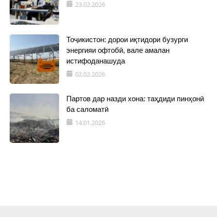
23.02.2026
Тоҷикистон: дорои иқтидори бузурги
энергияи офтобӣ, вале амалан
истифоданашуда
02.02.2026
Партов дар назди хона: таҳдиди пинҳонӣ
ба саломатӣ
14.01.2026