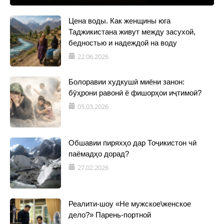
Цена воды. Как женщины юга
Таджикистана живут между засухой,
бедностью и надеждой на воду
22.06.2026
Болоравии худкушӣ миёни занон:
бӯҳрони равонӣ ё фишорҳои иҷтимоӣ?
05.03.2026
Обшавии пиряхҳо дар Тоҷикистон чӣ
паёмадҳо дорад?
27.02.2026
Реалити-шоу «Не мужское\женское
дело?» Парень-портной