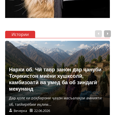
Истории
Нархи об. Чӣ тавр занон дар ҷануби
Тоҷикистон миёни хушксолӣ,
камбизоатӣ ва умед ба об зиндагӣ
мекунанд
Дар ҳоле ки роҳбарони ҷаҳон масъалаҳои амнияти
об, тағйирёбии иқлим...
Вечерка
22.06.2026