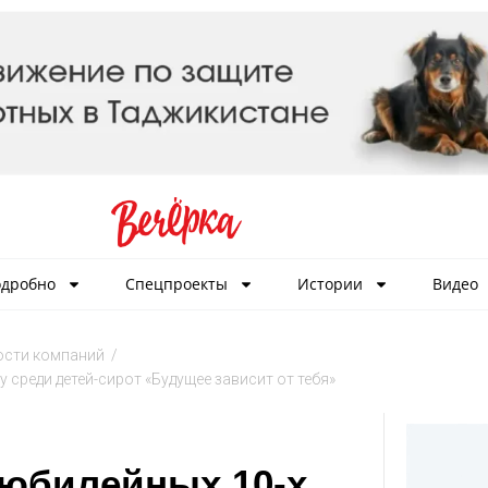
дробно
Спецпроекты
Истории
Видео
сти компаний
/
среди детей-сирот «Будущее зависит от тебя»
 юбилейных 10-х