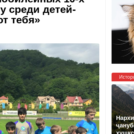
у среди детей-
от тебя»
Истор
Нархи
ҷануб
хушкс