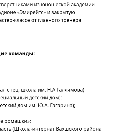
 сверстниками из юношеской академии
тадионе «Эмирейтс» и закрытую
астер-классе от главного тренера
щие команды:
;
кая спец. школа им. Н.А.Галлямова);
пециальный детский дом);
етский дом им. Ю.А. Гагарина);
ие ромашки»;
ласть (Школа-интернат Вахшского района