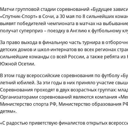
Матчи групповой стадии соревнований «Будущее зависит
«Спутник-Спорт» в Сочи, а 30 мая по 8 сильнейших ком
выявят победителей чемпионата в матчах на выбывани
получат суперприз – поездку в Англию к футбольному кл
За право выхода в финальную часть турнира в отборочн
детских домов и школ-интернатов во всех регионах стра
сильнейшие команды со всей России, а также ребята из 
Южной Осетии.
В этом году всероссийские соревнования по футболу «Бу
летний юбилей. За эти годы в них приняло участие свыше
Соревнования проходят в двух возрастных группах: младше
Организаторами соревнований являются компания «Мег
Министерство спорта РФ, Министерство образования Р
детям».
«С радостью приветствую финалистов открытых всеросс