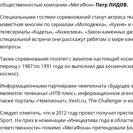
общественностью компании «МегаФон»
Петр ЛИДОВ.
Специальными гостями соревнований станут актриса те
известная многим по сериалам «Молодежка», «Кухня» и 
телесериалы «Кадеты», «Анжелика», «Закон каменных джу
специальной встречи они расскажут ребятам о мире кин
вопросы.
Также соревнования посетит с визитом настоящий косм
период с 1987 по 1991 года он выполнил два космически
космос).
Информационными партнерами чемпионата «Будущее зав
являются: телеканал «НТВ плюс», информационное агент
также порталы «Чемпионат», Vesti.ru, The-Challenger и и
Следует отметить, что в 2012 году проект получил пре
Sport. На приз в номинации «Инициатива года в облас
ответственности» помимо «МегаФона» претендовали Бл