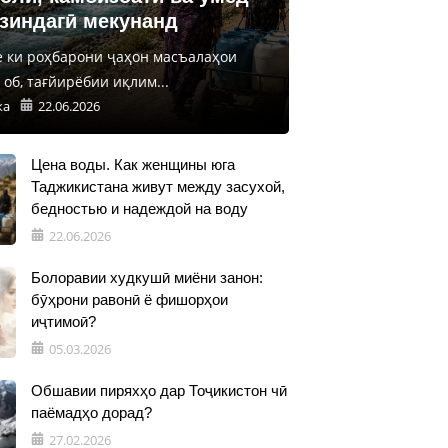
 зиндагӣ мекунанд
е ки роҳбарони ҷаҳон масъалаҳои
об, тағйирёбии иқлим...
ка
22.06.2026
Цена воды. Как женщины юга
Таджикистана живут между засухой,
бедностью и надеждой на воду
22.06.2026
Болоравии худкушӣ миёни занон:
бӯҳрони равонӣ ё фишорҳои
иҷтимоӣ?
05.03.2026
Обшавии пиряхҳо дар Тоҷикистон чӣ
паёмадҳо дорад?
27.02.2026