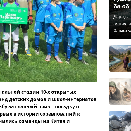
ба об
Дар ҳол
амнияти 
Вечер
финальной стадии 10-х открытых
анд детских домов и школ-интернатов
бу за главный приз – поездку в
ервые в истории соревнований к
инились команды из Китая и