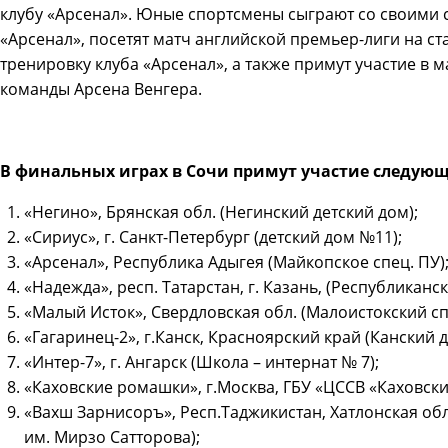
клубу «Арсенал». Юные спортсмены сыграют со своими
«Арсенал», посетят матч английской премьер-лиги на с
тренировку клуба «Арсенал», а также примут участие в м
команды Арсена Венгера.
В финальных играх в Сочи примут участие следую
«Негино», Брянская обл. (Негинский детский дом);
«Сириус», г. Санкт-Петербург (детский дом №11);
«Арсенал», Республика Адыгея (Майкопское спец. ПУ)
«Надежда», респ. Татарстан, г. Казань, (Республиканс
«Малый Исток», Свердловская обл. (Малоистокский с
«Гагаринец-2», г.Канск, Красноярский край (Канский д
«Интер-7», г. Ангарск (Школа – интернат № 7);
«Каховские ромашки», г.Москва, ГБУ «ЦССВ «Каховск
«Вахш Зарнисоръ», Респ.Таджикистан, Хатлонская об
им. Мирзо Сатторова);