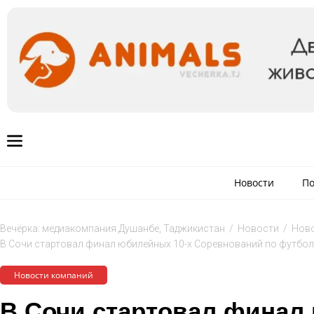
Новости
По
Вечёрка: медиакомпания Душанбе, Таджикистан
/
Новости
/
Ново
В Сочи стартовал финал юбилейных 10-х Соревнований по футболу 
Новости компаний
В Сочи стартовал финал