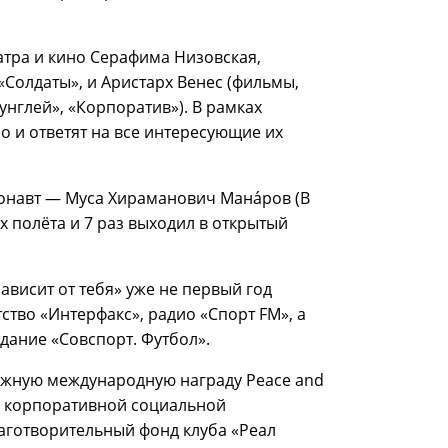
атра и кино Серафима Низовская,
«Солдаты», и Аристарх Венес (фильмы,
нглей», «Корпоратив»). В рамках
о и ответят на все интересующие их
онавт — Муса Хираманович Мана́ров (В
х полёта и 7 раз выходил в открытый
исит от тебя» уже не первый год
ство «Интерфакс», радио «Спорт FM», а
здание «Совспорт. Футбол».
стижную международную награду Peace and
ти корпоративной социальной
аготворительный фонд клуба «Реал