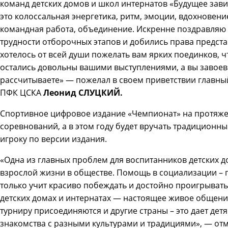
команд детских домов и школ интернатов «Будущее зависи
это колоссальная энергетика, ритм, эмоции, вдохновение,
командная работа, объединение. Искренне поздравляю в
трудности отборочных этапов и добились права представ
хотелось от всей души пожелать вам ярких поединков, 
остались довольны вашими выступлениями, а вы завоева
рассчитываете» — пожелал в своем приветствии главн
ПФК ЦСКА
Леонид СЛУЦКИЙ.
Спортивное цифровое издание «Чемпионат» на протяже
соревнований, а в этом году будет вручать традицион
игроку по версии издания.
«Одна из главных проблем для воспитанников детских д
взрослой жизни в обществе. Помощь в социализации – г
только учит красиво побеждать и достойно проигрывать, 
детских домах и интернатах — настоящее живое общение
турниру присоединяются и другие страны – это дает де
знакомства с разными культурами и традициями», — отм