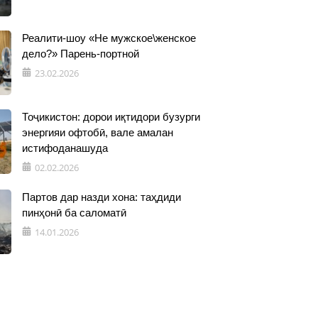
Реалити-шоу «Не мужское\женское
дело?» Парень-портной
23.02.2026
Тоҷикистон: дорои иқтидори бузурги
энергияи офтобӣ, вале амалан
истифоданашуда
02.02.2026
Партов дар назди хона: таҳдиди
пинҳонӣ ба саломатӣ
14.01.2026