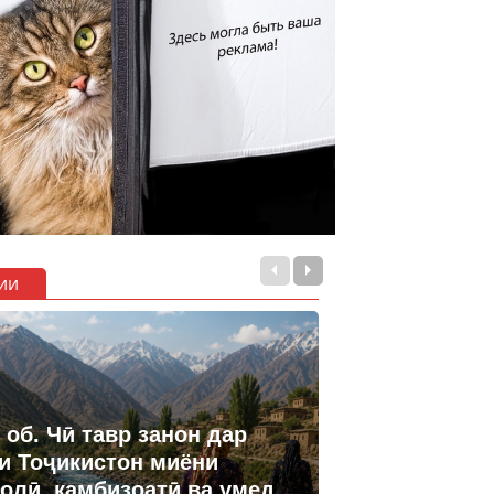
ии
 об. Чӣ тавр занон дар
и Тоҷикистон миёни
олӣ, камбизоатӣ ва умед