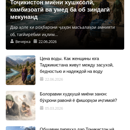
Тоҷикистон миёни хушксолӣ,
камбизоатӣ ва умед ба об зиндагӣ
мекунанд
Дар ҳоле ки роҳбарони ҷаҳон масъалаҳои амнияти
об, тағйирёбии иқлим...
Вечерка
22.06.2026
Цена воды. Как женщины юга
Таджикистана живут между засухой,
бедностью и надеждой на воду
22.06.2026
Болоравии худкушӣ миёни занон:
бӯҳрони равонӣ ё фишорҳои иҷтимоӣ?
05.03.2026
Обшавии пиряхҳо дар Тоҷикистон чӣ