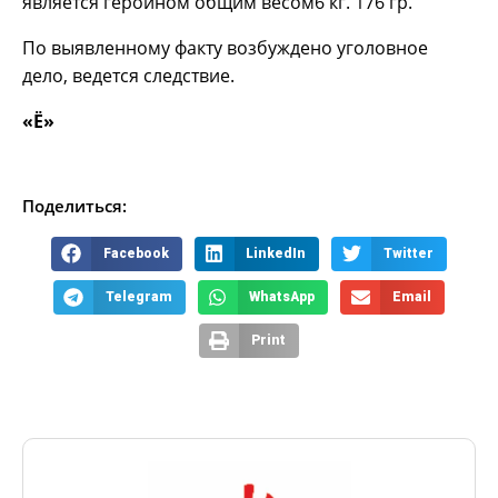
является героином общим весом6 кг. 176 гр.
По выявленному факту возбуждено уголовное
дело, ведется следствие.
«Ё»
Поделиться:
Facebook
LinkedIn
Twitter
Telegram
WhatsApp
Email
Print