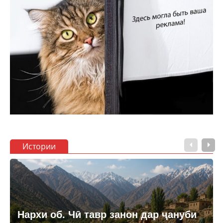
Истории
Нархи об. Чӣ тавр занон дар ҷануби