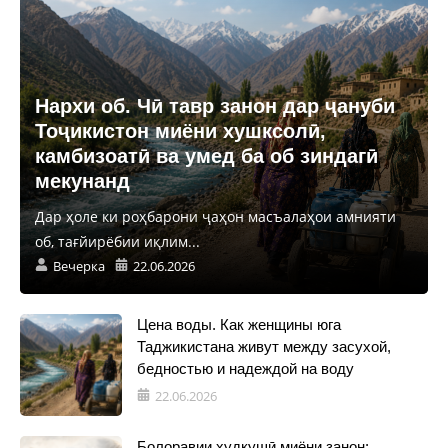
Нархи об. Чӣ тавр занон дар ҷануби
Тоҷикистон миёни хушксолӣ,
камбизоатӣ ва умед ба об зиндагӣ
мекунанд
Дар ҳоле ки роҳбарони ҷаҳон масъалаҳои амнияти
об, тағйирёбии иқлим...
Вечерка
22.06.2026
Цена воды. Как женщины юга
Таджикистана живут между засухой,
бедностью и надеждой на воду
22.06.2026
Болоравии худкушӣ миёни занон: