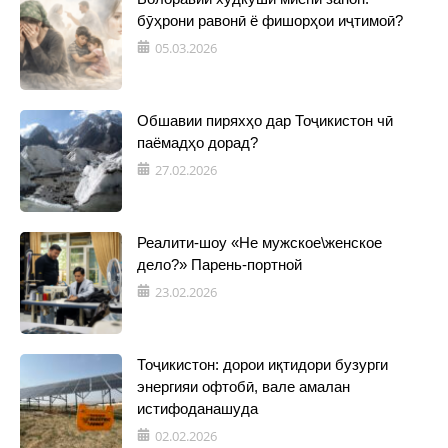
бӯҳрони равонӣ ё фишорҳои иҷтимоӣ?
05.03.2026
Обшавии пиряхҳо дар Тоҷикистон чӣ
паёмадҳо дорад?
27.02.2026
Реалити-шоу «Не мужское\женское
дело?» Парень-портной
23.02.2026
Тоҷикистон: дорои иқтидори бузурги
энергияи офтобӣ, вале амалан
истифоданашуда
02.02.2026