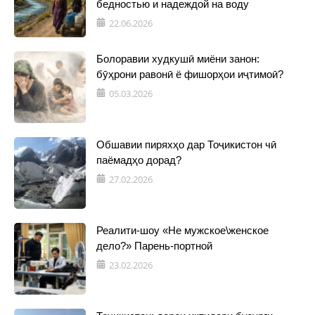
бедностью и надеждой на воду
22.06.2026
Болоравии худкушӣ миёни занон:
бӯҳрони равонӣ ё фишорҳои иҷтимоӣ?
05.03.2026
Обшавии пиряхҳо дар Тоҷикистон чӣ
паёмадҳо дорад?
27.02.2026
Реалити-шоу «Не мужское\женское
дело?» Парень-портной
23.02.2026