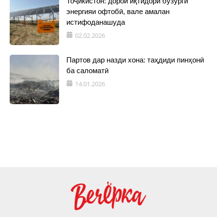
Тоҷикистон: дорои иқтидори бузурги
энергияи офтобӣ, вале амалан
истифоданашуда
02.02.2026
Партов дар назди хона: таҳдиди пинҳонӣ
ба саломатӣ
14.01.2026