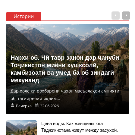
Истории
Нархи об. Чӣ тавр занон дар ҷануби
Тоҷикистон миёни хушксолӣ,
камбизоатӣ ва умед ба об зиндагӣ
мекунанд
Дар ҳоле ки роҳбарони ҷаҳон масъалаҳои амнияти
об, тағйирёбии иқлим...
Вечерка
22.06.2026
Цена воды. Как женщины юга
Таджикистана живут между засухой,