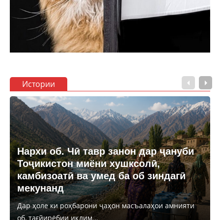
Истории
Нархи об. Чӣ тавр занон дар ҷануби
Тоҷикистон миёни хушксолӣ,
камбизоатӣ ва умед ба об зиндагӣ
мекунанд
Дар ҳоле ки роҳбарони ҷаҳон масъалаҳои амнияти
об, тағйирёбии иқлим...