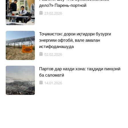
дело?» Парень-портной
23.02.2026
Тоҷикистон: дорои иқтидори бузурги
энергияи офтобӣ, вале амалан
истифоданашуда
02.02.2026
Партов дар назди хона: таҳдиди пинҳонӣ
ба саломатӣ
14.01.2026