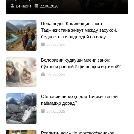
Вечерка
22.06.2026
Цена воды. Как женщины юга
Таджикистана живут между засухой,
бедностью и надеждой на воду
22.06.2026
Болоравии худкушӣ миёни занон:
бӯҳрони равонӣ ё фишорҳои иҷтимоӣ?
05.03.2026
Обшавии пиряхҳо дар Тоҷикистон чӣ
паёмадҳо дорад?
27.02.2026
Реалити-шоу «Не мужское\женское