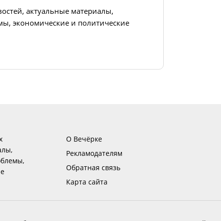
востей, актуальные материалы,
ы, экономические и политические
х
О Вечёрке
алы,
Рекламодателям
блемы,
Обратная связь
ие
Карта сайта