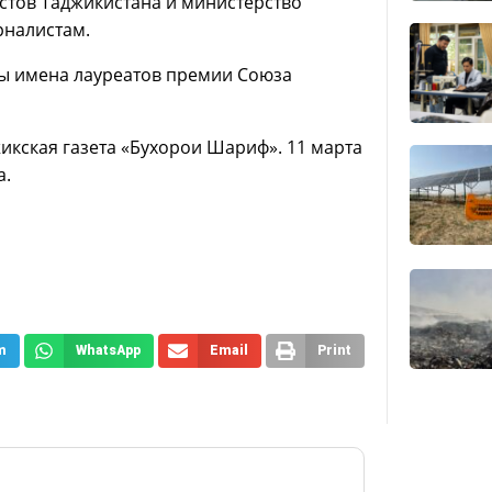
тов Таджикистана и министерство
рналистам.
ны имена лауреатов премии Союза
жикская газета «Бухорои Шариф». 11 марта
а.
m
WhatsApp
Email
Print