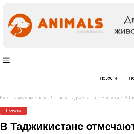
Новости
По
Вечёрка: медиакомпания Душанбе, Таджикистан
/
Новости
/
В Та
Новости
В Таджикистане отмечают