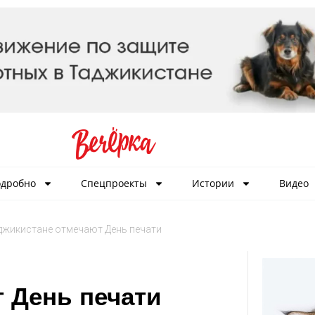
дробно
Спецпроекты
Истории
Видео
джикистане отмечают День печати
 День печати