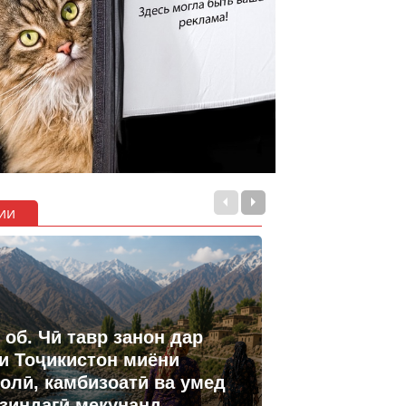
ии
 об. Чӣ тавр занон дар
и Тоҷикистон миёни
олӣ, камбизоатӣ ва умед
 зиндагӣ мекунанд