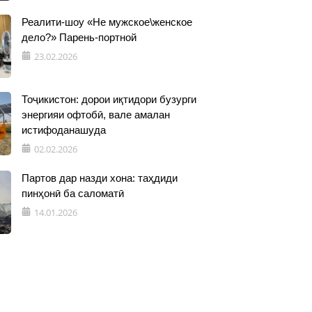
Реалити-шоу «Не мужское\женское
дело?» Парень-портной
23.02.2026
Тоҷикистон: дорои иқтидори бузурги
энергияи офтобӣ, вале амалан
истифоданашуда
02.02.2026
Партов дар назди хона: таҳдиди
пинҳонӣ ба саломатӣ
14.01.2026