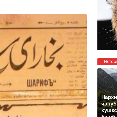
Истор
Нархи
ҷануб
хушкс
ба об