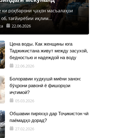
е ки роҳбарони ҷаҳон масъалаҳои
об, тағйирёбии иқлим...
ка
22.06.2026
Цена воды. Как женщины юга
Таджикистана живут между засухой,
бедностью и надеждой на воду
22.06.2026
Болоравии худкушӣ миёни занон:
бӯҳрони равонӣ ё фишорҳои
иҷтимоӣ?
05.03.2026
Обшавии пиряхҳо дар Тоҷикистон чӣ
паёмадҳо дорад?
27.02.2026