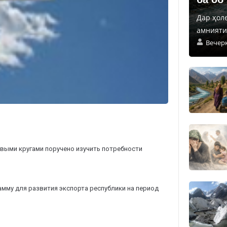
Дар ҳол
амнияти 
Вечер
ыми кругами поручено изучить потребности
мму для развития экспорта республики на период