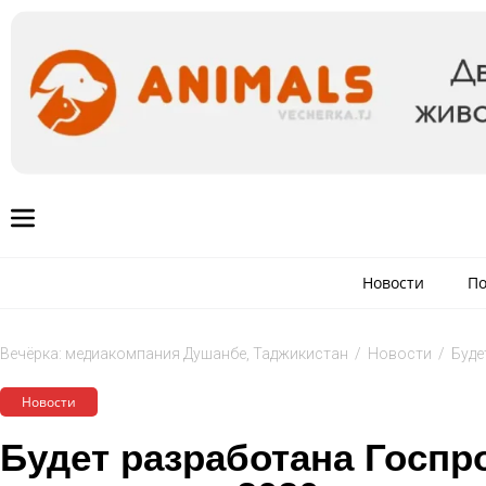
Новости
По
Вечёрка: медиакомпания Душанбе, Таджикистан
/
Новости
/
Буде
Новости
Будет разработана Госпр