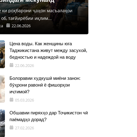
е ки роҳбарони ҷаҳон масъалаҳои
об, тағйирёбии иқлим...
ка
22.06.2026
Цена воды. Как женщины юга
Таджикистана живут между засухой,
бедностью и надеждой на воду
22.06.2026
Болоравии худкушӣ миёни занон:
бӯҳрони равонӣ ё фишорҳои
иҷтимоӣ?
05.03.2026
Обшавии пиряхҳо дар Тоҷикистон чӣ
паёмадҳо дорад?
27.02.2026