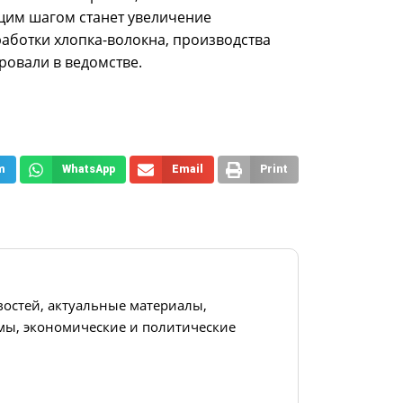
щим шагом станет увеличение
работки хлопка-волокна, производства
ровали в ведомстве.
m
WhatsApp
Email
Print
востей, актуальные материалы,
ы, экономические и политические