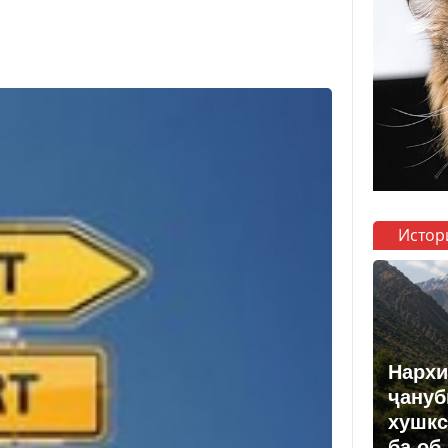
Истор
Нархи
ҷануб
хушкс
ба об