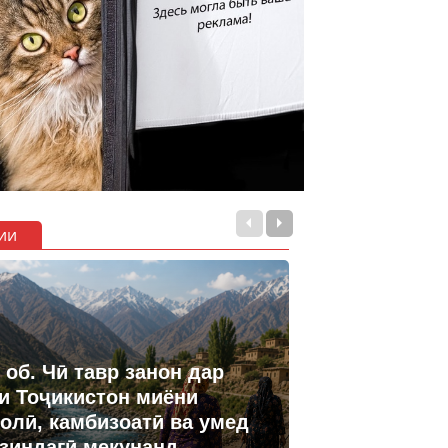
ии
 об. Чӣ тавр занон дар
и Тоҷикистон миёни
олӣ, камбизоатӣ ва умед
 зиндагӣ мекунанд