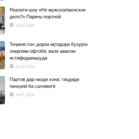
Реалити-шоу «Не мужское\женское
дело?» Парень-портной
23.02.2026
Тоҷикистон: дорои иқтидори бузурги
энергияи офтобӣ, вале амалан
истифоданашуда
02.02.2026
Партов дар назди хона: таҳдиди
пинҳонӣ ба саломатӣ
14.01.2026