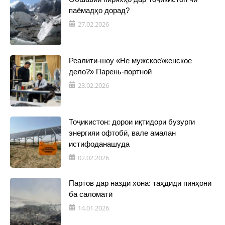
паёмадҳо дорад?
27.02.2026
Реалити-шоу «Не мужское\женское
дело?» Парень-портной
23.02.2026
Тоҷикистон: дорои иқтидори бузурги
энергияи офтобӣ, вале амалан
истифоданашуда
02.02.2026
Партов дар назди хона: таҳдиди пинҳонӣ
ба саломатӣ
14.01.2026