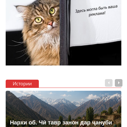
Истории
Нархи об. Чӣ тавр занон дар ҷануби