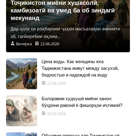
Тоҷикистон миёни хушксолӣ,
камбизоатӣ ва умед ба об зиндагӣ
мекунанд
Дар ҳоле ки роҳбарони ҷаҳон масъалаҳои амнияти
об, тағйирёбии иқлим...
Вечерка
22.06.2026
Цена воды. Как женщины юга
Таджикистана живут между засухой,
бедностью и надеждой на воду
22.06.2026
Болоравии худкушӣ миёни занон:
бӯҳрони равонӣ ё фишорҳои иҷтимоӣ?
05.03.2026
Обшавии пиряхҳо дар Тоҷикистон чӣ