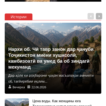
Истории
Нархи об. Чӣ тавр занон дар ҷануби
Тоҷикистон миёни хушксолӣ,
камбизоатӣ ва умед ба об зиндагӣ
мекунанд
Дар ҳоле ки роҳбарони ҷаҳон масъалаҳои амнияти
об, тағйирёбии иқлим...
Вечерка
22.06.2026
Цена воды. Как женщины юга