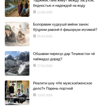
Таджикистана живут между засухой,
бедностью и надеждой на воду
22.06.2026
Болоравии худкушӣ миёни занон:
бӯҳрони равонӣ ё фишорҳои иҷтимоӣ?
05.03.2026
Обшавии пиряхҳо дар Тоҷикистон чӣ
паёмадҳо дорад?
27.02.2026
Реалити-шоу «Не мужское\женское
дело?» Парень-портной
23.02.2026