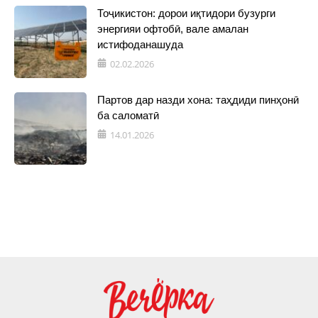
Тоҷикистон: дорои иқтидори бузурги
энергияи офтобӣ, вале амалан
истифоданашуда
02.02.2026
Партов дар назди хона: таҳдиди пинҳонӣ
ба саломатӣ
14.01.2026