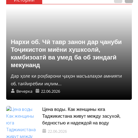
Нархи об. Чӣ тавр занон дар ҷануби
Тоҷикистон миёни хушксолӣ,
камбизоатӣ ва умед ба об зиндагӣ
мекунанд
Дар ҳоле ки роҳбарони ҷаҳон масъалаҳои амнияти
об, тағйирёбии иқлим...
Вечерка
22.06.2026
Цена воды. Как женщины юга
Таджикистана живут между засухой,
бедностью и надеждой на воду
22.06.2026