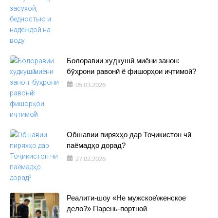
Болоравии худкушӣ миёни занон:
бӯҳрони равонӣ ё фишорҳои иҷтимоӣ?
05.03.2026
Обшавии пиряхҳо дар Тоҷикистон чӣ
паёмадҳо дорад?
27.02.2026
Реалити-шоу «Не мужское\женское
дело?» Парень-портной