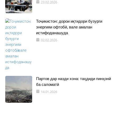
23.02.2026
Тоҷикистон: дорои иқтидори бузурги
энергияи офтобӣ, вале амалан
истифоданашуда
02.02.2026
Партов дар назди хона: таҳдиди пинҳонӣ
ба саломатӣ
14.01.2026