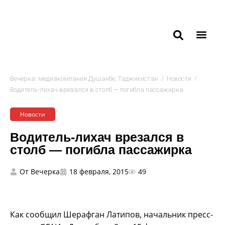
/
/
Вечёрка: медиакомпания Душанбе, Таджикистан
Новости
Водитель-лихач врезался в столб — погибла пассажирка
Новости
Водитель-лихач врезался в
столб — погибла пассажирка
От
Вечерка
18 февраля, 2015
49
Как сообщил Шерафган Латипов, начальник пресс-