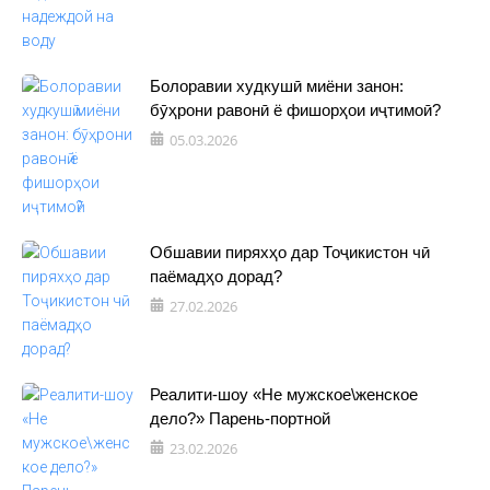
Болоравии худкушӣ миёни занон:
бӯҳрони равонӣ ё фишорҳои иҷтимоӣ?
05.03.2026
Обшавии пиряхҳо дар Тоҷикистон чӣ
паёмадҳо дорад?
27.02.2026
Реалити-шоу «Не мужское\женское
дело?» Парень-портной
23.02.2026