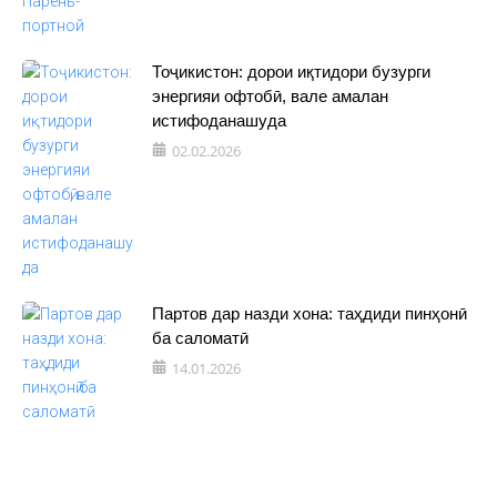
Тоҷикистон: дорои иқтидори бузурги
энергияи офтобӣ, вале амалан
истифоданашуда
02.02.2026
Партов дар назди хона: таҳдиди пинҳонӣ
ба саломатӣ
14.01.2026