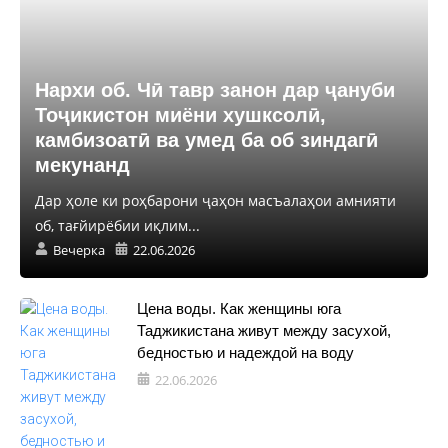
Нархи об. Чӣ тавр занон дар ҷануби
Тоҷикистон миёни хушксолӣ,
камбизоатӣ ва умед ба об зиндагӣ
мекунанд
Дар ҳоле ки роҳбарони ҷаҳон масъалаҳои амнияти
об, тағйирёбии иқлим...
Вечерка
22.06.2026
Цена воды. Как женщины юга
Таджикистана живут между засухой,
бедностью и надеждой на воду
22.06.2026