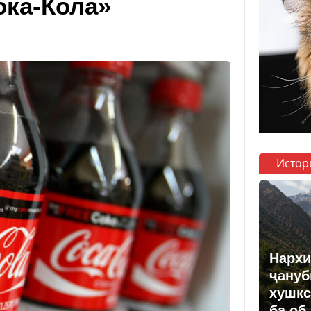
ока-Кола»
Истор
Нархи
ҷануб
хушкс
ба об