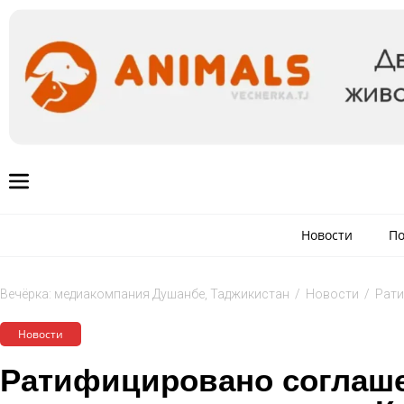
Новости
По
Вечёрка: медиакомпания Душанбе, Таджикистан
/
Новости
/
Рати
Новости
Ратифицировано соглаше