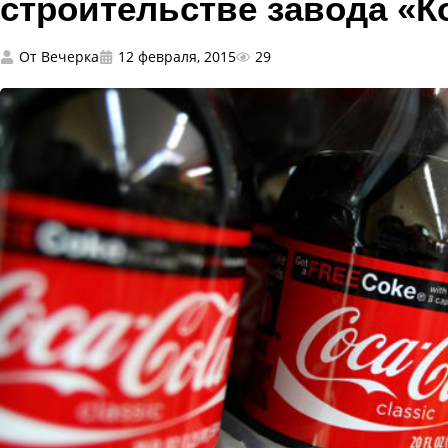
строительстве завода «К
От
Вечерка
12 февраля, 2015
29