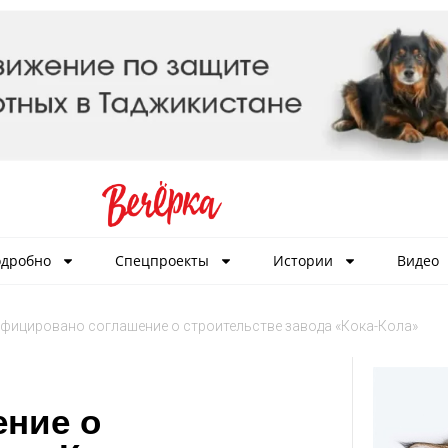
дробно
Спецпроекты
Истории
Видео
фицировано соглашение о строительстве завода «Кока-Кола»
ние о