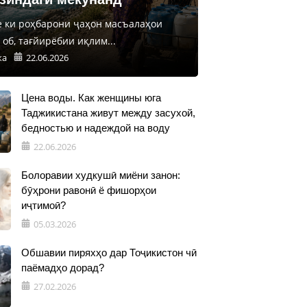
е ки роҳбарони ҷаҳон масъалаҳои
об, тағйирёбии иқлим...
ка
22.06.2026
Цена воды. Как женщины юга
Таджикистана живут между засухой,
бедностью и надеждой на воду
22.06.2026
Болоравии худкушӣ миёни занон:
бӯҳрони равонӣ ё фишорҳои
иҷтимоӣ?
05.03.2026
Обшавии пиряхҳо дар Тоҷикистон чӣ
паёмадҳо дорад?
27.02.2026