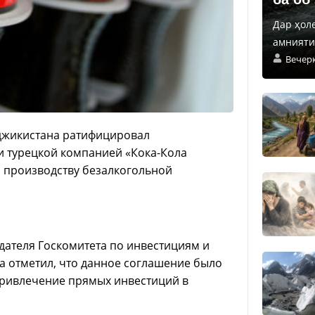
Дар ҳол
амнияти 
Вечер
джикистана ратифицировал
и турецкой компанией «Кока-Кола
о производству безалкогольной
дателя Госкомитета по инвестициям и
 отметил, что данное соглашение было
 привлечение прямых инвестиций в