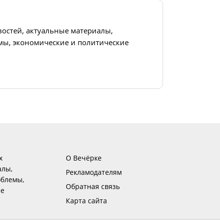
востей, актуальные материалы,
ы, экономические и политические
х
О Вечёрке
алы,
Рекламодателям
блемы,
Обратная связь
ие
Карта сайта