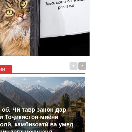
ии
 об. Чӣ тавр занон дар
и Тоҷикистон миёни
олӣ, камбизоатӣ ва умед
 зиндагӣ мекунанд