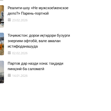
Реалити-шоу «Не мужское\женское
дело?» Парень-портной
23.02.2026
Тоҷикистон: дорои иқтидори бузурги
энергияи офтобӣ, вале амалан
истифоданашуда
02.02.2026
Партов дар назди хона: таҳдиди
пинҳонӣ ба саломатӣ
14.01.2026