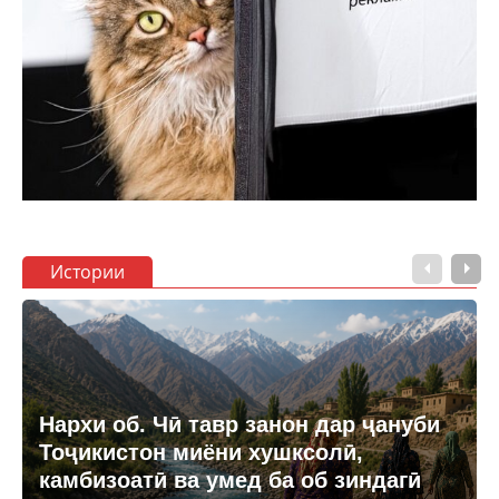
Истории
Нархи об. Чӣ тавр занон дар ҷануби
Тоҷикистон миёни хушксолӣ,
камбизоатӣ ва умед ба об зиндагӣ