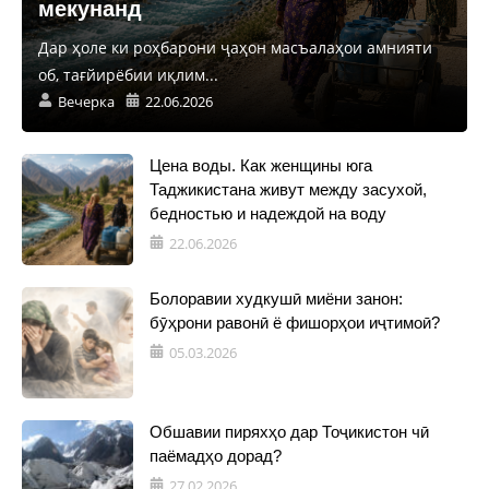
мекунанд
Дар ҳоле ки роҳбарони ҷаҳон масъалаҳои амнияти
об, тағйирёбии иқлим...
Вечерка
22.06.2026
Цена воды. Как женщины юга
Таджикистана живут между засухой,
бедностью и надеждой на воду
22.06.2026
Болоравии худкушӣ миёни занон:
бӯҳрони равонӣ ё фишорҳои иҷтимоӣ?
05.03.2026
Обшавии пиряхҳо дар Тоҷикистон чӣ
паёмадҳо дорад?
27.02.2026