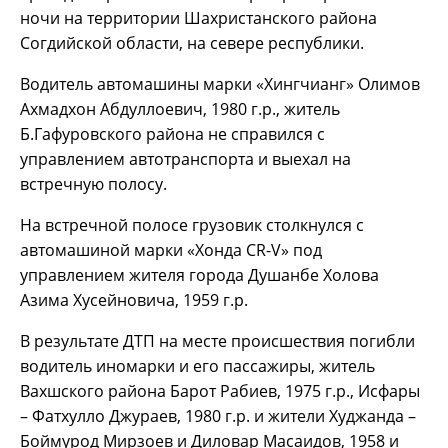
ночи на территории Шахристанского района
Согдийской области, на севере республики.
Водитель автомашины марки «Хингчианг» Олимов
Ахмадхон Абдуллоевич, 1980 г.р., житель
Б.Гафуровского района не справился с
управлением автотранспорта и выехал на
встречную полосу.
На встречной полосе грузовик столкнулся с
автомашиной марки «Хонда CR-V» под
управлением жителя города Душанбе Холова
Азима Хусейновича, 1959 г.р.
В результате ДТП на месте происшествия погибли
водитель иномарки и его пассажиры, житель
Вахшского района Барот Рабиев, 1975 г.р., Исфары
– Фатхулло Джураев, 1980 г.р. и жители Худжанда –
Боймурод Мирзоев и Диловар Масаидов, 1958 и