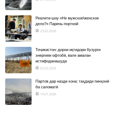
Реалити-шоу «Не мужское\женское
дело?» Парень-портной
23.02.2026
Тоҷикистон: дорои иқтидори бузурги
энергияи офтобӣ, вале амалан
истифоданашуда
02.02.2026
Партов дар назди хона: таҳдиди пинҳонӣ
ба саломатӣ
14.01.2026