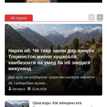
Истории
Нархи об. Чӣ тавр занон дар ҷануби
Тоҷикистон миёни хушксолӣ,
камбизоатӣ ва умед ба об зиндагӣ
мекунанд
Дар ҳоле ки роҳбарони ҷаҳон масъалаҳои амнияти
об, тағйирёбии иқлим...
Вечерка
22.06.2026
Цена воды. Как женщины юга