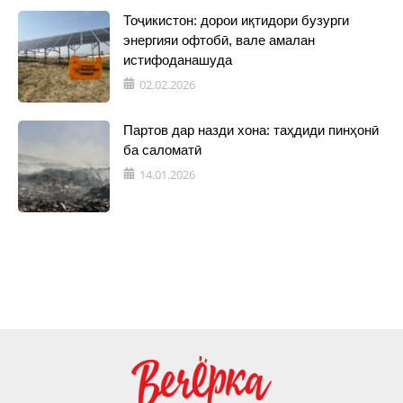
Тоҷикистон: дорои иқтидори бузурги
энергияи офтобӣ, вале амалан
истифоданашуда
02.02.2026
Партов дар назди хона: таҳдиди пинҳонӣ
ба саломатӣ
14.01.2026