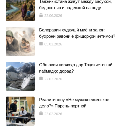
Таджикистана живут между засухой,
бедностью и надеждой на воду
22.06.2026
Болоравии худкушӣ миёни занон:
бӯҳрони равонӣ ё фишорҳои иҷтимоӣ?
05.03.2026
Обшавии пиряхҳо дар Тоҷикистон чӣ
паёмадҳо дорад?
27.02.2026
Реалити-шоу «Не мужское\женское
дело?» Парень-портной
23.02.2026